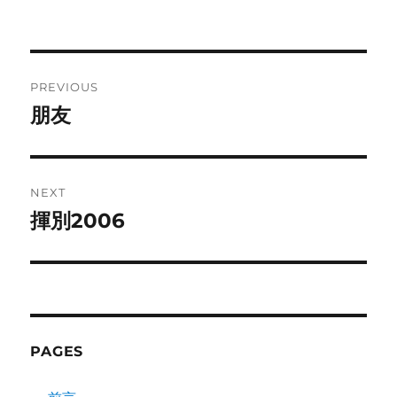
on
Post
PREVIOUS
navigation
朋友
Previous
post:
NEXT
揮別2006
Next
post:
PAGES