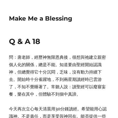
Make Me a Blessing
Q & A 18
問：唐老師，經歷神無限恩典後，很想與祂建立親密
個人化的關係，總是不能。知道要由聖經開始認識
神，但總覺得它十分沉悶，乏味，沒有動力持續下
去。開始時十分雀躍地，不到兩星期讀經時已雲游
了，不知不覺睡著了。常聽人說：讀聖經可以廢寢妄
餐，樂在其中，但體驗不到個中真諦。
今天再次立心每天清晨用30分鍾讀經。希望能用心認
識神。不是責任，而是享受與神同在。能否提供一些