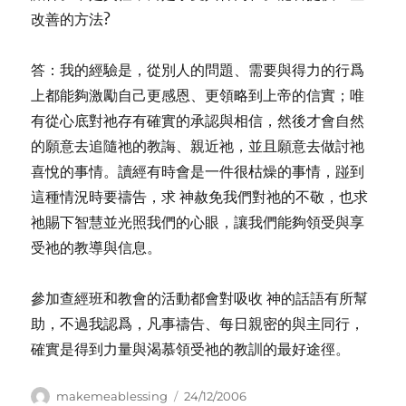
改善的方法?
答：我的經驗是，從別人的問題、需要與得力的行爲
上都能夠激勵自己更感恩、更領略到上帝的信實；唯
有從心底對祂存有確實的承認與相信，然後才會自然
的願意去追隨祂的教誨、親近祂，並且願意去做討祂
喜悅的事情。讀經有時會是一件很枯燥的事情，踫到
這種情況時要禱告，求 神赦免我們對祂的不敬，也求
祂賜下智慧並光照我們的心眼，讓我們能夠領受與享
受祂的教導與信息。
參加查經班和教會的活動都會對吸收 神的話語有所幫
助，不過我認爲，凡事禱告、每日親密的與主同行，
確實是得到力量與渴慕領受祂的教訓的最好途徑。
Author
Posted
makemeablessing
24/12/2006