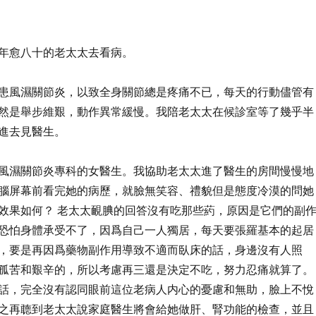
年愈八十的老太太去看病。
患風濕關節炎，以致全身關節總是疼痛不已，每天的行動儘管有
然是舉步維艱，動作異常緩慢。我陪老太太在候診室等了幾乎半
進去見醫生。
風濕關節炎專科的女醫生。我協助老太太進了醫生的房間慢慢地
腦屏幕前看完她的病歷，就臉無笑容、禮貌但是態度冷漠的問她
效果如何？ 老太太靦腆的回答沒有吃那些葯，原因是它們的副
恐怕身體承受不了，因爲自己一人獨居，每天要張羅基本的起居
，要是再因爲藥物副作用導致不適而臥床的話，身邊沒有人照
孤苦和艱辛的，所以考慮再三還是決定不吃，努力忍痛就算了。
話，完全沒有認同眼前這位老病人内心的憂慮和無助，臉上不悅
之再聼到老太太說家庭醫生將會給她做肝、腎功能的檢查，並且