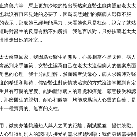
止痛藥片等，馬上更加冷峻的指出既然家庭醫生能夠照顧老太太
也就沒有再來見她的必要了，因爲既然她開的藥病人選擇不服
的表示，那麽她已經無能爲力，來看她也只是枉然，說完了就站
這時對醫生的反應有點不知所措，我無言以對，只好扶著老太太
慢慢走出她的診室…
太太乘車回家，我因爲女醫生的態度，心裏相當不是味道。病人
會感到束手無策，女醫生認爲自己在老太太這個病人的個案裏面
角色的心理，我十分能理解，然而醫者父母心，病人求醫時對醫
度的希望和期待，儘管醫生對病情或治療的方式沒法掌握到肯定
生具有可親的態度、能夠體諒病人的難處和痛楚、願意接受和認
，那麽醫生的親切、耐心和微笑，均能成爲病人心靈的良藥，是
中一種寶貴的、無言的支柱。
用，微笑亦能夠縮短人與人之間的距離，削減尷尬、提供鼓勵。
人心對得到別人的認同與接受的需求就越明顯；我們身邊需要關