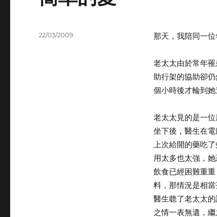
Posted
22/03/2009
那天，我陪同一位
on
老太太由於常年罹
助行架的協助卻仍
個小時後才輪到她
老太太見的是一位
坐下後，醫生在電
上次給開的藥吃了
用太多也太強，她
飲食已經困難重重
料，那情況是相當
醫生聼了老太太的
之情一表無遺，繼