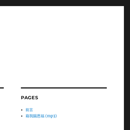
PAGES
前言
藉我賜恩福 (mp3)