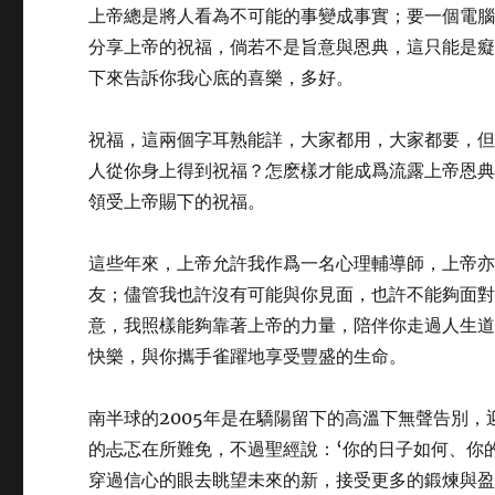
上帝總是將人看為不可能的事變成事實；要一個電腦
分享上帝的祝福，倘若不是旨意與恩典，這只能是
下來告訴你我心底的喜樂，多好。
祝福，這兩個字耳熟能詳，大家都用，大家都要，
人從你身上得到祝福？怎麽樣才能成爲流露上帝恩
領受上帝賜下的祝福。
這些年來，上帝允許我作爲一名心理輔導師，上帝
友；儘管我也許沒有可能與你見面，也許不能夠面
意，我照樣能夠靠著上帝的力量，陪伴你走過人生
快樂，與你攜手雀躍地享受豐盛的生命。
南半球的2005年是在驕陽留下的高溫下無聲告別，
的忐忑在所難免，不過聖經說：‘你的日子如何、你的
穿過信心的眼去眺望未來的新，接受更多的鍛煉與