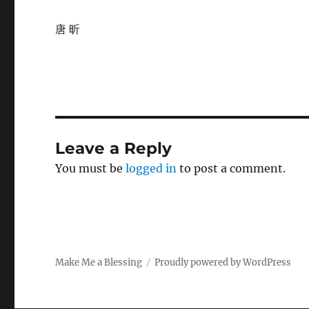
唐 昕
Leave a Reply
You must be
logged in
to post a comment.
Make Me a Blessing
Proudly powered by WordPress