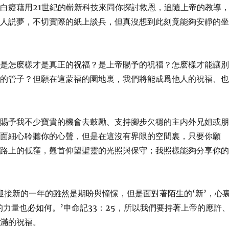
白癡藉用21世紀的嶄新科技來同你探討救恩，追隨上帝的教導
癡人説夢，不切實際的紙上談兵，但真沒想到此刻竟能夠安靜的
但是怎麽樣才是真正的祝福？是上帝賜予的祝福？怎麽樣才能讓
典的管子？但願在這蒙福的園地裏，我們將能成爲他人的祝福、
亦賜予我不少寶貴的機會去鼓勵、支持腳步欠穩的主内外兄姐或
對面細心聆聽你的心聲，但是在這沒有界限的空間裏，只要你願
道路上的低窪，翹首仰望聖靈的光照與保守；我照樣能夠分享你
迎接新的一年的雖然是期盼與憧憬，但是面對著陌生的‘新’，心
力量也必如何。’申命記33：25，所以我們要持著上帝的應許
盈滿的祝福。