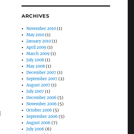
，
坐
ARCHIVES
November 2010
(1)
May 2010
(1)
別
January 2010
(1)
也
April 2009
(1)
March 2009
(1)
July 2008
(1)
May 2008
(1)
朋
December 2007
(1)
September 2007
(2)
August 2007
(1)
的
July 2007
(1)
December 2006
(5)
November 2006
(5)
October 2006
(5)
裏
September 2006
(5)
、
August 2006
(7)
July 2006
(6)