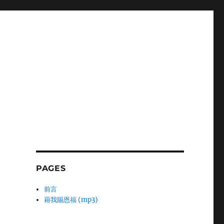
PAGES
前言
藉我賜恩福 (mp3)