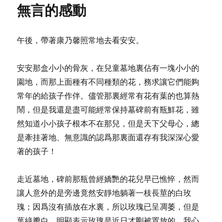
無言的感動
亂
午後，帶著康乃馨照常地去看安安。
安安那盒小小的骨灰，在兒童墓地裏佔有一塊小小的
園地，而那上面種有不同種類的花，務求讓它們能夠
常年的給孩子作伴。儘管那裏經常有花有葉的也算熱
鬧，但是我還是盡可能經常保持墓碑前有瓶鮮花，雖
然知道小小孩子根本不在那兒，但是天下父母心，總
是牽挂著地、無意識的認爲那裏面還存有我深深心愛
著的孩子！
走近墓地，碑前那瓶曾經嬌艷的花兒早已憔悴，然而
讓人意外的是旁邊竟然安靜地躺著一枝長莖的白玫
瑰；因爲沒有插放在水裏，所以玫瑰已呈凋萎，但是
葉綠瓣白，明顯表示玫瑰是近日才剛被置放的，我心