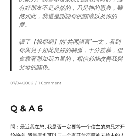
有好朋友不是必然的，乃是神的恩典，雖
然如此，我還是謝謝你的關懷以及你的
愛。
讀了【祝福網】的‘共同語言’一文，看到
你與兒子如此良好的關係，十分羨慕，但
會靠著那加我力量的，相信必能改善我與
父母的關係。
Posted
on
07/04/2006
1 Comment
on
神
的
作
Q & A 6
爲
偉
大
問：最近我在想, 我是否一定要等一个信主的弟兄才开
始拍拖, 我是否也可以与一个有开放态度的未信主的人