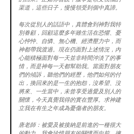
渠道，這些日子，慢慢領受到個中真諦。
每次從別人的話語中，真體會到神對我特
別眷顧，回顧這麼多年雖生活在恐懼、憂
心忡忡、自憐、無心機、經濟壓力中，而
神都帶我渡過。現在仍面對上述情況，內
心能積極面對每一天並非時間沖淡了的事
情，而是神每一天都幫助我。當面對朋友
們的傾訴，聽他們的經歷，他們如何的付
出，換回來的是一生的抱怨，沒希望、沒
將來、一生當中，未曾享受過愛及別人的
關懷，今天真覺我得的實在豐厚。求神建
立我在有生之年成為憂傷者的朋友。
唐老師：被愛及被接納是前進的一種很大
的動力。我會珍惜朋友的關懷而向前，擁