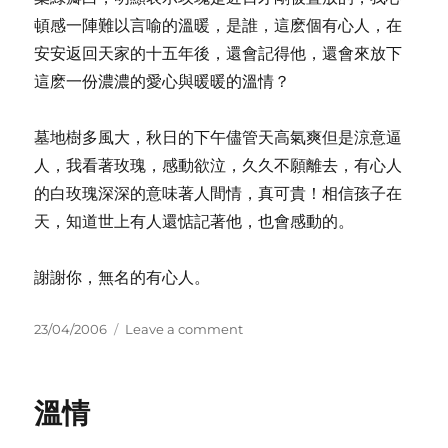
頓感一陣難以言喻的溫暖，是誰，這麽個有心人，在
安安返回天家的十五年後，還會記得他，還會來放下
這麽一份濃濃的愛心與暖暖的溫情？
墓地樹多風大，秋日的下午儘管天高氣爽但是涼意逼
人，我看著玫瑰，感動欲泣，久久不願離去，有心人
的白玫瑰深深的意味著人間情，真可貴！相信孩子在
天，知道世上有人還惦記著他，也會感動的。
謝謝你，無名的有心人。
Posted
on
23/04/2006
Leave a comment
on
無
言
的
溫情
感
動