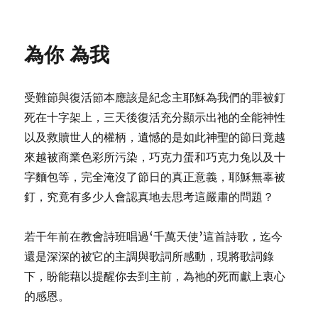
on
Happy
Easter
為你 為我
受難節與復活節本應該是紀念主耶穌為我們的罪被釘
死在十字架上，三天後復活充分顯示出祂的全能神性
以及救贖世人的權柄，遺憾的是如此神聖的節日竟越
來越被商業色彩所污染，巧克力蛋和巧克力兔以及十
字麵包等，完全淹沒了節日的真正意義，耶穌無辜被
釘，究竟有多少人會認真地去思考這嚴肅的問題？
若干年前在教會詩班唱過‘千萬天使’這首詩歌，迄今
還是深深的被它的主調與歌詞所感動，現將歌詞錄
下，盼能藉以提醒你去到主前，為祂的死而獻上衷心
的感恩。