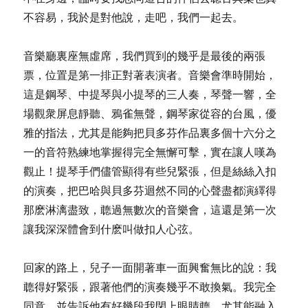
不容易，我於是對他說，走吧，我們一起去。
音樂廳裏座無虛席，我們買到的幾乎是最後的兩張
票，位置是第一排正對著表演者。音樂會準時開始，
這是鋼琴、中提琴與小提琴的三人奏，琴聲一響，全
場觀衆屏息靜聽、鴉雀無聲，鋼琴家從容的台風，優
雅的指法，尤其是能夠把貝多芬作品裏多個十六分之
一的音符熟練地掌握得完全無懈可擊，實在讓人嘆為
觀止！提琴手們儘管顯得有些兒緊張，但是絲絲入扣
的演奏，把巴哈與貝多芬迴然不同的心聲盡都演繹得
那麽淋漓盡致，聼過無數次的音樂會，這還是第一次
讓我深深體會到什麽叫做扣人心弦。
回家的路上，兒子一面開著車一面興奮無比的說：我
聼得好緊張，跟著他們的演奏幾乎不敢換氣。我完全
同意，並告訴他有好幾段我閉上眼睛聼，尤其能融入