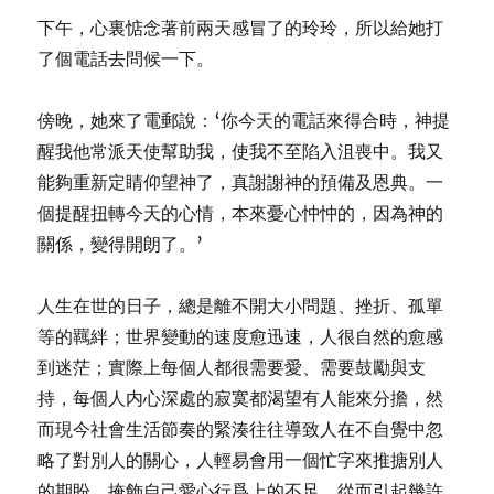
下午，心裏惦念著前兩天感冒了的玲玲，所以給她打
了個電話去問候一下。
傍晚，她來了電郵說：‘你今天的電話來得合時，神提
醒我他常派天使幫助我，使我不至陷入沮喪中。我又
能夠重新定睛仰望神了，真謝謝神的預備及恩典。一
個提醒扭轉今天的心情，本來憂心忡忡的，因為神的
關係，變得開朗了。’
人生在世的日子，總是離不開大小問題、挫折、孤單
等的羈絆；世界變動的速度愈迅速，人很自然的愈感
到迷茫；實際上每個人都很需要愛、需要鼓勵與支
持，每個人内心深處的寂寞都渴望有人能來分擔，然
而現今社會生活節奏的緊湊往往導致人在不自覺中忽
略了對別人的關心，人輕易會用一個忙字來推搪別人
的期盼、掩飾自己愛心行爲上的不足，從而引起幾許