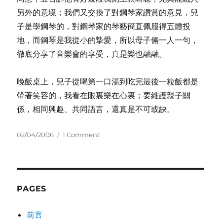
另外的意境；我們又交換了對鋼琴家讚賞的意見，兒
子是學鋼琴的，對鋼琴家的琴藝簡直佩服得五體投
地，而鋼琴是我從小的摯愛，所以母子倆一人一句，
徹底分享了音樂會的享受，真是樂也融融。
晚飯桌上，兒子從喝第一口湯到吃完最後一粒飯都是
帶著笑容的，我看在眼裏樂在心裏；要維護親子關
係，相同興趣、共同語言，還真是不可或缺。
Posted
on
02/04/2006
1 Comment
on
共
同
語
言
PAGES
前言