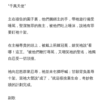
‘千萬天使’
主在禱告的園子裏，他們捆綁主的手，帶祂遊行備受
唾駡，聖潔無罪的救主，被他們吐上唾沫，說祂有罪
要釘祂十架。
在主極尊貴的頭上，被戴上荊棘冠冕，嬉笑祂說‘看
哪！這王。’被他們鞭打辱駡，又嘲笑祂的聖名，祂獨
自忍受一切頂撞。
祂向忿怒群衆忍辱，祂並未乞憐呼喊；甘願背負羞辱
十架。當祂大聲說‘成了，’就這樣捨棄生命，奇妙救
贖的計劃完成。
副歌