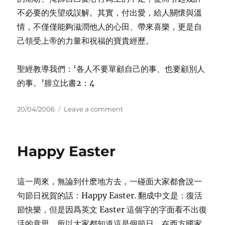
不必要的失望或誤解。其實，付出愛，給人關懷與溫
情，不僅僅能夠滋潤他人的心田、帶來喜樂，更是自
己領受上帝的力量和祝福的寶貴經歷。
聖經教導我們：‘各人不要單顧自己的事、也要顧別人
的事。’腓立比書2：4
Posted
on
20/04/2006
Leave a comment
on
溫
情
Happy Easter
這一周來，無論到什麽地方去，一碰面大家都會說一
句節日祝賀的話：Happy Easter. 翻成中文是：復活
節快樂，但是因爲英文 Easter 這個字的字面看不出復
活的意思，所以大家都知道這是個節日，在西方國家