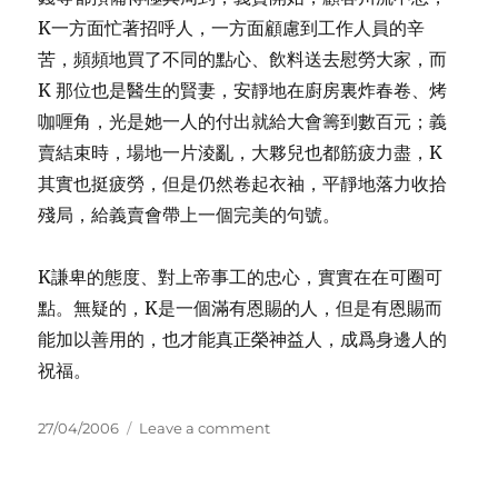
K一方面忙著招呼人，一方面顧慮到工作人員的辛
苦，頻頻地買了不同的點心、飲料送去慰勞大家，而
K 那位也是醫生的賢妻，安靜地在廚房裏炸春卷、烤
咖喱角，光是她一人的付出就給大會籌到數百元；義
賣結束時，場地一片淩亂，大夥兒也都筋疲力盡，K
其實也挺疲勞，但是仍然卷起衣袖，平靜地落力收拾
殘局，給義賣會帶上一個完美的句號。
K謙卑的態度、對上帝事工的忠心，實實在在可圈可
點。無疑的，K是一個滿有恩賜的人，但是有恩賜而
能加以善用的，也才能真正榮神益人，成爲身邊人的
祝福。
Posted
on
27/04/2006
Leave a comment
on
能
者
不