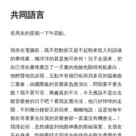
&
A
共同語言
6
長周末的星期一下午四點。
我坐在電腦前，既不想動卻又提不起勁來投入到該做
的事情裏，懶洋洋的甚是無可奈何！兒子走過來，把
自己埋在書堆裏念了一天書的他臉色顯得有點蒼白，
他輕聲地告訴我，五點半有個巴哈與貝多芬的協奏曲
三重奏，由國際級的音樂家負責演出，問我要不要去
聼？我不置可否，興趣真的不大，今天應該不是出去
聼音樂會的日子吧？看我反應冷淡，他只好悻悻的走
開，不到幾分鐘卻又折回來，幽幽地說：這是他每年
都在等著要去欣賞的音樂會卻一直還沒有機會去…！
我擡起頭，忽然捕捉到他眼神裏的那絲落寞，女朋友
不在身邊，臨時要找志同道合的伴侶去聼古典樂也真