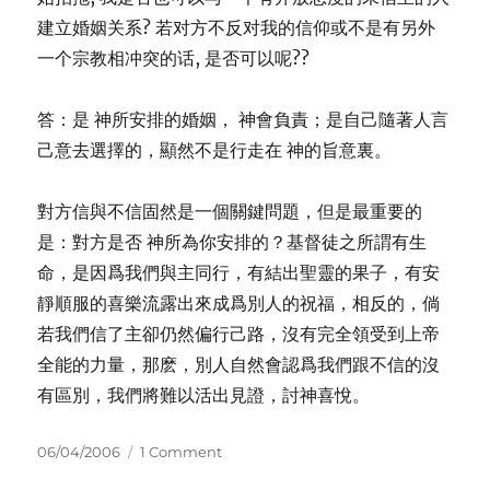
建立婚姻关系? 若对方不反对我的信仰或不是有另外
一个宗教相冲突的话, 是否可以呢??
答：是 神所安排的婚姻， 神會負責；是自己隨著人言
己意去選擇的，顯然不是行走在 神的旨意裏。
對方信與不信固然是一個關鍵問題，但是最重要的
是：對方是否 神所為你安排的？基督徒之所謂有生
命，是因爲我們與主同行，有結出聖靈的果子，有安
靜順服的喜樂流露出來成爲別人的祝福，相反的，倘
若我們信了主卻仍然偏行己路，沒有完全領受到上帝
全能的力量，那麽，別人自然會認爲我們跟不信的沒
有區別，我們將難以活出見證，討神喜悅。
Posted
on
06/04/2006
1 Comment
on
Q