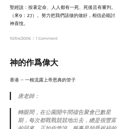
聖經說：按著定命、人人都有一死、死後且有審判。
（來9：27）。努力把我們該做的做好，相信必能討
神喜悅。
Posted
on
10/04/2006
1 Comment
on
Q
&
A
神的作爲偉大
7
香港 – 一根流露上帝恩典的管子
唐老師：
轉眼間，在公園開午間禱告聚會已數星
期，每次都戰戰競競地出去，總是很豐富
的回來。正如你曾說，服事是領受祝福的