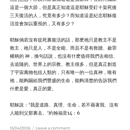
這是一個大節，但是真正知道這是耶穌受釘十架死後
三天復活的人，究竟有多少？而知道這是紀念耶穌復
活並會加以重視的，又有多少？
耶穌倘若沒有從死裏復活的話，那麽祂只是教主不是
救主，祂只是人，不是全能、而且不是有救贖、赦罪
權柄的 神，換句話說，也沒有什麽值得我們去相信、
去追隨的。世界上的宗教、教主很多，但是真正創造
了宇宙萬物包括人類的，只有唯一的一位真神，唯有
祂，能夠賜給我們豐盛的生命，能夠清楚的告訴我們
什麽是愛，真正的愛。
耶穌說：‘我是道路、真理、生命，若不藉著我、沒有
人能到父那裏去。’約翰福音14：6
Posted
on
15/04/2006
Leave a comment