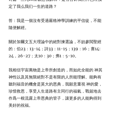
定了我么我们一生的道路？
答：我是一個沒有受過嚴格神學訓練的平信徒，不能
隨便解經。
關於加爾文五大理論中的絕對揀選論，不妨參閲聖經
的：伯23：13-14；詩33：11-15；139：16；賽14:
24，26-27；太10：30；弗1：5-10。
我相信宇宙萬物是上帝所創造的，而如此全能的 神其
神性以及其無限絕對不是有限的人所能理解。能夠有
聽到福音的機會是莫大的恩典，我願意重視 神的愛，
珍惜救恩，享受人生道路有主同行的福氣，戰兢地去
作爲一根流露上帝恩典的管子，讓更多的人能夠得到
美好的祝福。