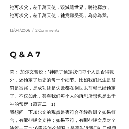
祂可求父，差千萬天使，毀滅這世界，將祂釋放，
祂可求父，差千萬天使，祂竟願受死，為你為我。
Posted
on
13/04/2006
2 Comments
on
為
你
為
Q & A 7
我
問： 加尔文曾说：‘神除了预定我们每个人是否得救
外，还预定了历史的每一个细节。比如我们此生是贫
穷是富裕，是成功还是失败都在创世以前就已经预定
了。不仅如此，甚至我们每个人的所思所想也是出于
神的预定（箴言二一1）
我想问一下加尔文的观点是否符合圣经教训？如果符
合，有哪些经文支持；如果不符，有哪些经文反对？
诗篇一三九16应该怎么解释？是否告诉我们神已经预