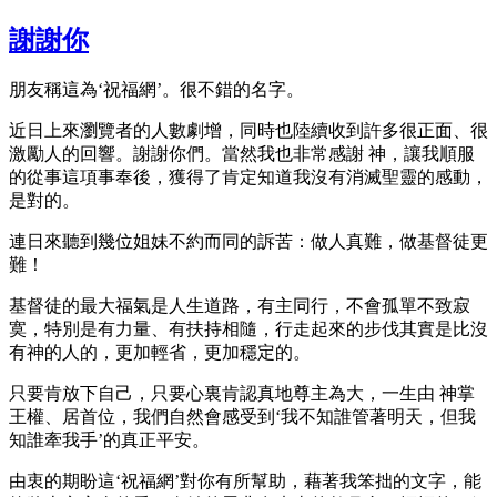
謝謝你
朋友稱這為‘祝福網’。很不錯的名字。
近日上來瀏覽者的人數劇增，同時也陸續收到許多很正面、很
激勵人的回響。謝謝你們。當然我也非常感謝 神，讓我順服
的從事這項事奉後，獲得了肯定知道我沒有消滅聖靈的感動，
是對的。
連日來聽到幾位姐妹不約而同的訴苦：做人真難，做基督徒更
難！
基督徒的最大福氣是人生道路，有主同行，不會孤單不致寂
寞，特別是有力量、有扶持相隨，行走起來的步伐其實是比沒
有神的人的，更加輕省，更加穩定的。
只要肯放下自己，只要心裏肯認真地尊主為大，一生由 神掌
王權、居首位，我們自然會感受到‘我不知誰管著明天，但我
知誰牽我手’的真正平安。
由衷的期盼這‘祝福網’對你有所幫助，藉著我笨拙的文字，能