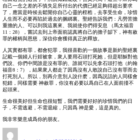
自己一念之差的不慎失足所付出的代價已經足夠得超出要求
了，應當是時候去鬆開你自己心靈的桎梏，去享受生命，珍惜
人生而不必要再陷於過去的捆綁裏。聖經告訴我們：凡勞苦擔
重擔的人、可以到我這裏來、我就使你們得安息 （馬太福音
11：28），嘗試去到上帝面前認真將自己的擔子缷下，神有赦
罪的權柄與恩慈，深信你會獲得真正的釋放。
人其實都有罪，都會犯罪，我很喜歡的一個故事是新約聖經裏
記載一個婦人行婬被拿，衆人要用石頭打死她，但是耶穌對他
們說、你們中間誰是沒有罪的、誰就可以先拿石頭打他（約翰
福音8：7），結果衆人都走了因爲沒有人敢說自己沒有罪而去
打死別人。所以，別再介意別人說什麽，因爲説話的人同樣會
犯錯，同樣需要 神赦罪，你沒有必要以爲自己在人面前擡不
起頭來。
生命很美好但生命也很短暫，我們需要好好的珍惜我們的日
子，不需逃避，不需退縮，只因爲 神是愛，這是真的。
我非常樂意成爲你的朋友。
Author
Posted
on
on
Q