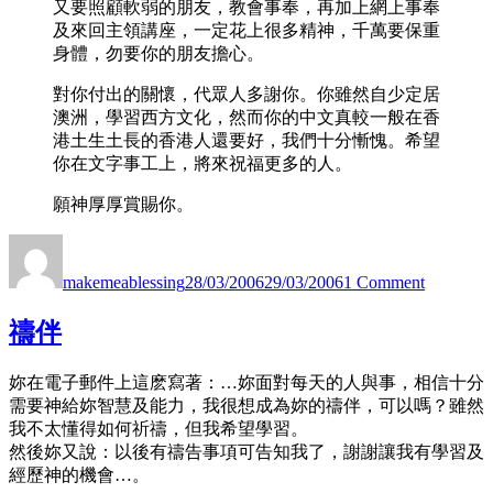
又要照顧軟弱的朋友，教會事奉，再加上網上事奉
及來回主領講座，一定花上很多精神，千萬要保重
身體，勿要你的朋友擔心。
對你付出的關懷，代眾人多謝你。你雖然自少定居
澳洲，學習西方文化，然而你的中文真較一般在香
港土生土長的香港人還要好，我們十分慚愧。希望
你在文字事工上，將來祝福更多的人。
願神厚厚賞賜你。
Author
Posted
on
on
無
makemeablessing
28/03/2006
29/03/2006
1 Comment
題
禱伴
妳在電子郵件上這麽寫著：…妳面對每天的人與事，相信十分
需要神給妳智慧及能力，我很想成為妳的禱伴，可以嗎？雖然
我不太懂得如何祈禱，但我希望學習。
然後妳又說：以後有禱告事項可告知我了，謝謝讓我有學習及
經歷神的機會…。