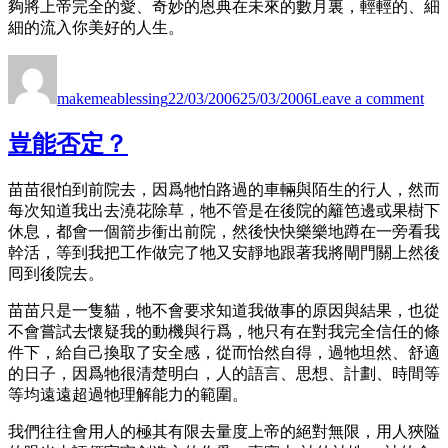
夠將上帝完全的愛、奇妙的恩典在未來的數月裏，輕輕的、細
細的流入你美好的人生。
Author
Posted
on
on
謝
makemeablessing
22/03/2006
25/03/2006
Leave a comment
謝
你
豈能否定？
苗苗很怕到前院去，因爲牠怕路過的車輛與陌生的行人，然而
每次知道我出去澆花除草，牠不管是在後院的籬笆邊或果樹下
休息，都會一個箭步衝出前院，然後快快樂樂地蹲在一旁看我
幹活，等到我把工作做完了牠又安靜地跟著我將閘門關上然後
囘到後院去。
苗苗只是一隻貓，牠不會要求知道我做事的原因與結果，也從
不會嘗試去懷疑我的動機與行爲，牠只有在對我完全信任的條
件下，給自己換取了安全感，從而怡然自得，過牠坦然、舒適
的日子，因爲牠很清楚明白，人的語言、思想、計劃、時間等
等均遠遠超過牠理解能力的範圍。
我們往往會用人的極其有限去量度上帝的絕對無限，用人狹隘