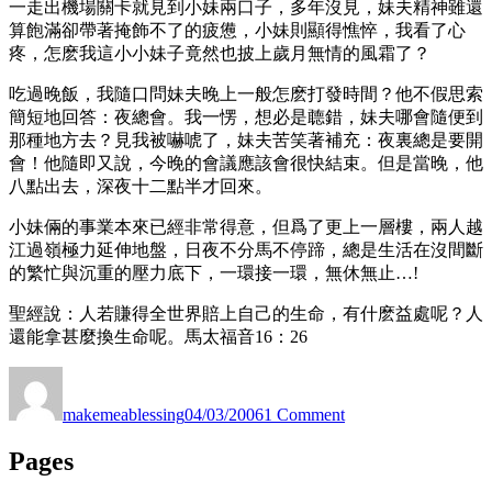
一走出機場關卡就見到小妹兩口子，多年沒見，妹夫精神雖還
算飽滿卻帶著掩飾不了的疲憊，小妹則顯得憔悴，我看了心
疼，怎麽我這小小妹子竟然也披上歲月無情的風霜了？
吃過晚飯，我隨口問妹夫晚上一般怎麽打發時間？他不假思索
簡短地回答：夜總會。我一愣，想必是聼錯，妹夫哪會隨便到
那種地方去？見我被嚇唬了，妹夫苦笑著補充：夜裏總是要開
會！他隨即又說，今晚的會議應該會很快結束。但是當晚，他
八點出去，深夜十二點半才回來。
小妹倆的事業本來已經非常得意，但爲了更上一層樓，兩人越
江過嶺極力延伸地盤，日夜不分馬不停蹄，總是生活在沒間斷
的繁忙與沉重的壓力底下，一環接一環，無休無止…!
聖經說：人若賺得全世界賠上自己的生命，有什麽益處呢？人
還能拿甚麼換生命呢。馬太福音16：26
Author
Posted
on
on
夜
makemeablessing
04/03/2006
1 Comment
總
會
Pages