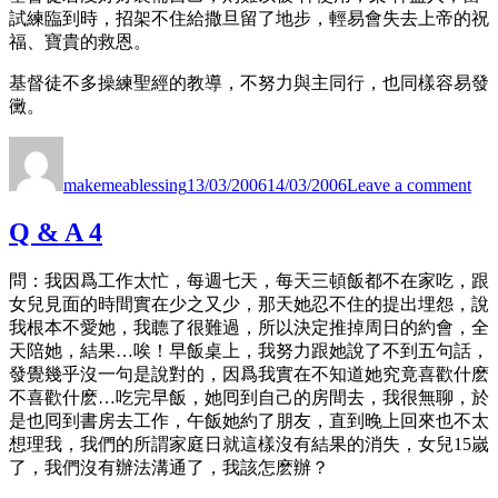
試練臨到時，招架不住給撒旦留了地步，輕易會失去上帝的祝
福、寶貴的救恩。
基督徒不多操練聖經的教導，不努力與主同行，也同樣容易發
黴。
Author
Posted
on
on
裝
makemeablessing
13/03/2006
14/03/2006
Leave a comment
備
自
Q & A 4
己
問：我因爲工作太忙，每週七天，每天三頓飯都不在家吃，跟
女兒見面的時間實在少之又少，那天她忍不住的提出埋怨，說
我根本不愛她，我聼了很難過，所以決定推掉周日的約會，全
天陪她，結果…唉！早飯桌上，我努力跟她說了不到五句話，
發覺幾乎沒一句是說對的，因爲我實在不知道她究竟喜歡什麽
不喜歡什麽…吃完早飯，她囘到自己的房間去，我很無聊，於
是也囘到書房去工作，午飯她約了朋友，直到晚上回來也不太
想理我，我們的所謂家庭日就這樣沒有結果的消失，女兒15嵗
了，我們沒有辦法溝通了，我該怎麽辦？