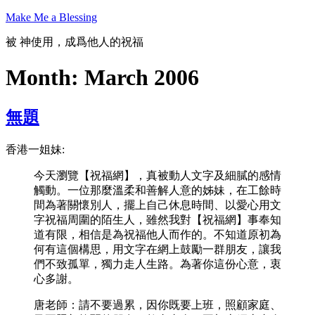
Skip
Make Me a Blessing
to
content
被 神使用，成爲他人的祝福
Month:
March 2006
無題
香港一姐妹:
今天瀏覽【祝福網】，真被動人文字及細膩的感情
觸動。一位那麼溫柔和善解人意的姊妹，在工餘時
間為著關懷別人，擺上自己休息時間、以愛心用文
字祝福周圍的陌生人，雖然我對【祝福網】事奉知
道有限，相信是為祝福他人而作的。不知道原初為
何有這個構思，用文字在網上鼓勵一群朋友，讓我
們不致孤單，獨力走人生路。為著你這份心意，衷
心多謝。
唐老師：請不要過累，因你既要上班，照顧家庭、