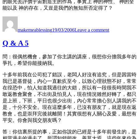
的眼光去評價宇宙創造主的作爲，事實上 神的神性、 神的全
能以及 神的存在，又豈是我們的無知所否定得了？
Author
Posted
on
on
豈
makemeablessing
19/03/2006
Leave a comment
能
否
Q & A 5
定？
問：很偶然機會，參加了你主講的講座，很想你分擔我多年的
爭扎，希望你能接納我。
十多年前我在公司犯了錯誤，老闆人好沒有追究，但是因當時
我已是基督徒，内心一直歉疚至今，以致心理狀態不好，常常
在徨恐中，怕人知道我過往的大錯，所以有一段很長時間我不
敢返教會聚會，不出街及怕見人，現在情況雖然好轉了，都只
是上班，下班，平日也很少出街，內心常常擔心別人講我的不
是，十分不安全。現在這麼多年，已沒有朋友了，就是現在返
教會，也是崇拜完後就離開！其實很想有人關心及愛，最想有
平安。你會與我交朋友嗎？
答：你信裏所提的事，正如你說的已經是十多年前發生的，是
相當過去的過去了，所謂知錯能改，善莫大焉，這些年來你為