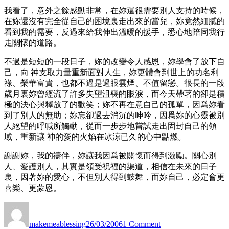
我看了，意外之餘感動非常，在妳還很需要別人支持的時候，
在妳還沒有完全從自己的困境裏走出來的當兒，妳竟然細膩的
看到我的需要，反過來給我伸出溫暖的援手，悉心地陪同我行
走關懷的道路。
不過是短短的一段日子，妳的改變令人感恩，妳學會了放下自
己，向 神支取力量重新面對人生，妳更體會到世上的功名利
祿、榮華富貴，也都不過是過眼雲煙、不值留戀。很長的一段
歲月裏妳曾經流了許多失望沮喪的眼淚，而今天帶著的卻是積
極的決心與釋放了的歡笑；妳不再在意自己的孤單，因爲妳看
到了別人的無助；妳忘卻過去消沉的呻吟，因爲妳的心靈被別
人絕望的呼喊所觸動，從而一步步地嘗試走出固封自己的領
域，重新讓 神的愛的火焰在冰涼已久的心中點燃。
謝謝妳，我的禱伴，妳讓我因爲被關懷而得到激勵。關心別
人、愛護別人，其實是領受祝福的渠道，相信在未來的日子
裏，因著妳的愛心，不但別人得到鼓舞，而妳自己，必定會更
喜樂、更蒙恩。
Author
Posted
on
on
禱
makemeablessing
26/03/2006
1 Comment
伴