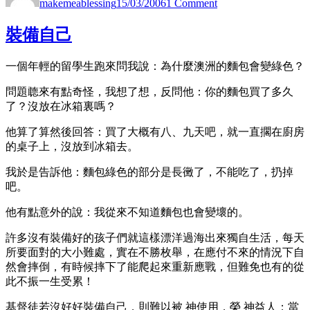
makemeablessing
15/03/2006
1 Comment
&
A
5
裝備自己
一個年輕的留學生跑來問我說：為什麼澳洲的麵包會變綠色？
問題聼來有點奇怪，我想了想，反問他：你的麵包買了多久
了？沒放在冰箱裏嗎？
他算了算然後回答：買了大概有八、九天吧，就一直擱在廚房
的桌子上，沒放到冰箱去。
我於是告訴他：麵包綠色的部分是長黴了，不能吃了，扔掉
吧。
他有點意外的說：我從來不知道麵包也會變壞的。
許多沒有裝備好的孩子們就這樣漂洋過海出來獨自生活，每天
所要面對的大小難處，實在不勝枚舉，在應付不來的情況下自
然會摔倒，有時候摔下了能爬起來重新應戰，但難免也有的從
此不振一生受累！
基督徒若沒好好裝備自己，則難以被 神使用，榮 神益人；當