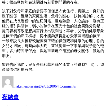
答：很高興妳能在這關鍵時刻看到問題的存在。
孩子對父母和家庭的需要不僅僅是衣食住行，實際上，良好的
親子關係，溫馨的家庭生活，父母的關心、扶持與諒解，才是
他們在成長過程中的迫切所需。世途險惡，人心詭詐，沒有正
確的指引與陪伴，弱小的孩子在五光十色的社會裏難分對錯，
從而容易導致思想與言行上出現問題；再者，父母的健康形象
是孩子們的正面榜樣，從小能夠獲得悉心愛護與照顧的孩子，
一般來説長大後都較能擁有正確的價值觀和健康的心理，你的
女兒才15嵗，爲時尚非太晚，嘗試衡量一下事業與親子情的輕
重，多抽時間陪伴她，與她重新建立甜蜜的母女關係，做她的
朋友。
聖經告訴我們，兒女是耶和華所賜的產業（詩篇127：3）。望
多珍惜你所擁有的。
Author
Posted
on
on
Q
makemeablessing
09/03/2006
4 Comments
&
A
4
夜總會