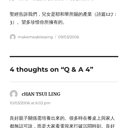
聖經告訴我們，兒女是耶和華所賜的產業（詩篇127：
3）。望多珍惜你所擁有的。
Author
Posted
makemeablessing
09/03/2006
on
4 thoughts on “Q & A 4”
cHAN TSUI LING
says:
10/03/2006 at 6:02 pm
良好親子關係需培養出來的。很多時在餐桌上與家人
都無話可說，而是大家看電視來打破沉悶時刻。良好