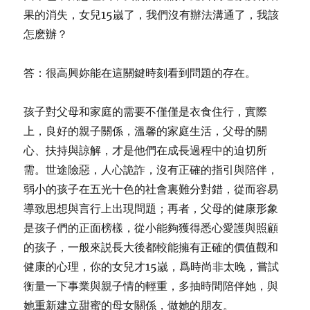
果的消失，女兒15嵗了，我們沒有辦法溝通了，我該
怎麽辦？
答：很高興妳能在這關鍵時刻看到問題的存在。
孩子對父母和家庭的需要不僅僅是衣食住行，實際
上，良好的親子關係，溫馨的家庭生活，父母的關
心、扶持與諒解，才是他們在成長過程中的迫切所
需。世途險惡，人心詭詐，沒有正確的指引與陪伴，
弱小的孩子在五光十色的社會裏難分對錯，從而容易
導致思想與言行上出現問題；再者，父母的健康形象
是孩子們的正面榜樣，從小能夠獲得悉心愛護與照顧
的孩子，一般來説長大後都較能擁有正確的價值觀和
健康的心理，你的女兒才15嵗，爲時尚非太晚，嘗試
衡量一下事業與親子情的輕重，多抽時間陪伴她，與
她重新建立甜蜜的母女關係，做她的朋友。