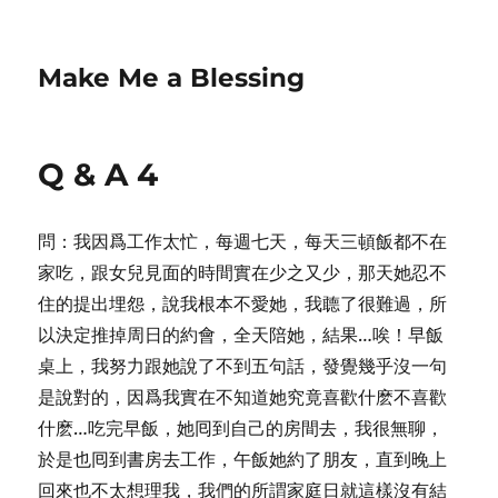
Make Me a Blessing
Q & A 4
問：我因爲工作太忙，每週七天，每天三頓飯都不在
家吃，跟女兒見面的時間實在少之又少，那天她忍不
住的提出埋怨，說我根本不愛她，我聼了很難過，所
以決定推掉周日的約會，全天陪她，結果…唉！早飯
桌上，我努力跟她說了不到五句話，發覺幾乎沒一句
是說對的，因爲我實在不知道她究竟喜歡什麽不喜歡
什麽…吃完早飯，她囘到自己的房間去，我很無聊，
於是也囘到書房去工作，午飯她約了朋友，直到晚上
回來也不太想理我，我們的所謂家庭日就這樣沒有結