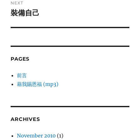
NEXT
裝備自己
Next
post:
PAGES
前言
藉我賜恩福 (mp3)
ARCHIVES
November 2010
(1)