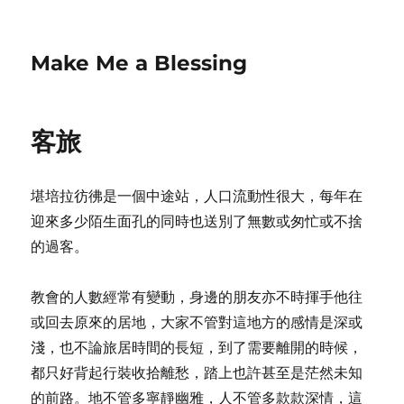
Make Me a Blessing
客旅
堪培拉彷彿是一個中途站，人口流動性很大，每年在
迎來多少陌生面孔的同時也送別了無數或匆忙或不捨
的過客。
教會的人數經常有變動，身邊的朋友亦不時揮手他往
或回去原來的居地，大家不管對這地方的感情是深或
淺，也不論旅居時間的長短，到了需要離開的時候，
都只好背起行裝收拾離愁，踏上也許甚至是茫然未知
的前路。地不管多寧靜幽雅，人不管多款款深情，這