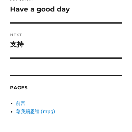
navigation
Have a good day
Previous
post:
NEXT
支持
Next
post:
PAGES
前言
藉我賜恩福 (mp3)