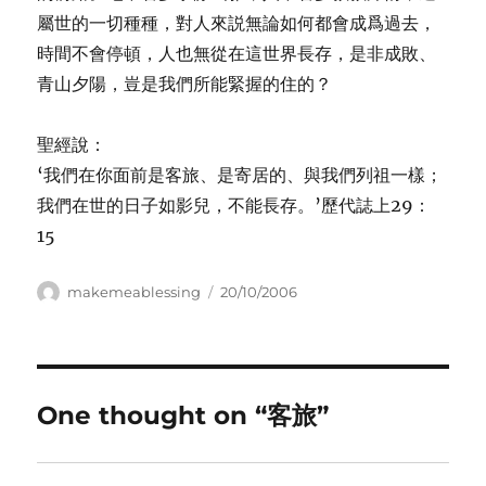
屬世的一切種種，對人來説無論如何都會成爲過去，
時間不會停頓，人也無從在這世界長存，是非成敗、
青山夕陽，豈是我們所能緊握的住的？
聖經說：
‘我們在你面前是客旅、是寄居的、與我們列祖一樣；
我們在世的日子如影兒，不能長存。’歷代誌上29：
15
Author
Posted
makemeablessing
20/10/2006
on
One thought on “客旅”