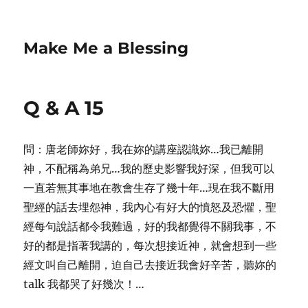
Make Me a Blessing
Q & A 15
問：唐老師妳好，我在妳的講座認識妳…我已離開
神，不配稱為弟兄…我的歷史影響我好深，但我可以
一直若無其事地在教會生存了幾十年…現在我不斷用
聖經的話去埋怨神，我內心有好大的憤怒及恐懼，聖
經每句說話都令我難過，好的我都覺得不關我事，不
好的都是指著我講的，每次想接近神，就會想到一些
經文叫自己離開，迫自己去接近我會好辛苦，聽妳的
talk 我都哭了好幾次！…