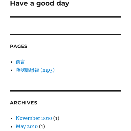
Have a good day
Next
post:
PAGES
前言
藉我賜恩福 (mp3)
ARCHIVES
November 2010
(1)
May 2010
(1)