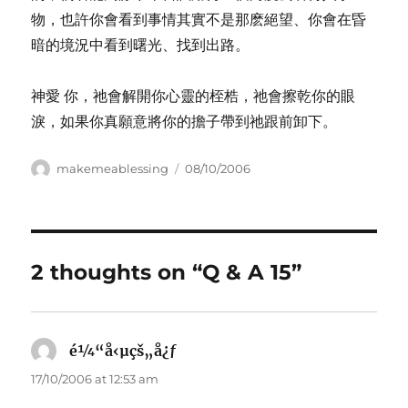
物，也許你會看到事情其實不是那麽絕望、你會在昏
暗的境況中看到曙光、找到出路。
神愛 你，祂會解開你心靈的桎梏，祂會擦乾你的眼
淚，如果你真願意將你的擔子帶到祂跟前卸下。
Author
Posted
makemeablessing
08/10/2006
on
2 thoughts on “Q & A 15”
é¼“å‹µçš„å¿ƒ
says:
17/10/2006 at 12:53 am