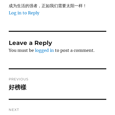
成为生活的强者，正如我们需要太阳一样！
Log in to Reply
Leave a Reply
You must be
logged in
to post a comment.
Post
PREVIOUS
navigation
好榜樣
Previous
post:
NEXT