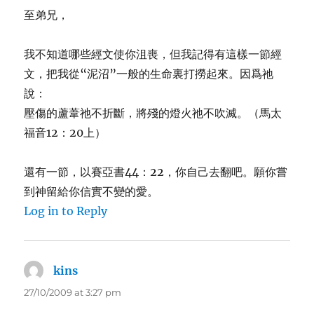
至弟兄，
我不知道哪些經文使你沮喪，但我記得有這樣一節經
文，把我從“泥沼”一般的生命裏打撈起來。因爲祂
說：
壓傷的蘆葦祂不折斷，將殘的燈火祂不吹滅。（馬太
福音12：20上）
還有一節，以賽亞書44：22，你自己去翻吧。願你嘗
到神留給你信實不變的愛。
Log in to Reply
kins
says:
27/10/2009 at 3:27 pm