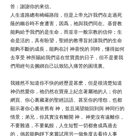
答：謝謝你的來信。
人生道路總有崎嶇路段，但是上帝允許我們在走過死
蔭的幽谷時不會遭害，因爲，祂與我們同在。基督教
能夠給予我們的是生命，而並非一般宗教的信仰；生
命是活的，具有盼望，聖經的教導旨於讓我們的生命
能夠不斷的成長，能夠在討 神喜悅的 同時，懂得如何
去享受 神所賜給我們這在世寶貴的日子，但不是要我
們用經句去捆綁自己以致陷入痛苦的困境裏。
我雖然不知道你不快的經歷是甚麽，但是很清楚知道
神仍然愛你，祂仍然在寶座上紀念著屬祂的人；你的
網頁、你心裏藏著的聖經話語、甚至你的埋怨，也都
顯示著你心裏依舊有 神，並且渴望能回到與 神同行的
情景；弟兄，你其實沒有離開 神， 神更沒有遠離你，
不要難過，不要氣餒，人生短暫一切都會成爲過去
的，倘若能夠靜下來嘗試用另一個角度去看待人事