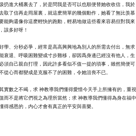
圾扔進大桶裏去了，於是問我是否可以也順便替她收收信，我於
去取了信再走囘屋裏，就這麽簡單的幾個動作，她看了無比羡慕
要能夠還像你這麽輕快的跑動，輕易地做這些看來容易但對我來
，該多好呀！
好學、分秒必爭，經常是高高興興地為別人的所需去付出，無求
能衰退、呼吸困難變成寸步難移，卻因爲身邊已經沒有他人，生
必須自己親自打理，因此許多看似不值一提的瑣事，雖然簡便可
不從心而都變成是克服不了的困難，令她沮喪不已。
其實數之不竭，求 神教導我們懂得愛惜今天手上所擁有的，重
值而不是將它們視之為理所當然；求 神教導我們懂得為身在福
懂得感恩的，内心才會有真正的平安與喜樂。