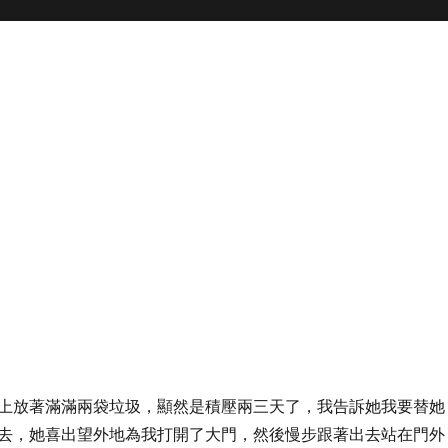
上放著滿滿兩袋垃圾，顯然是積壓兩三天了，我告訴她我要替她
去，她喜出望外地為我打開了大門，然後慢步跟著出去站在門外