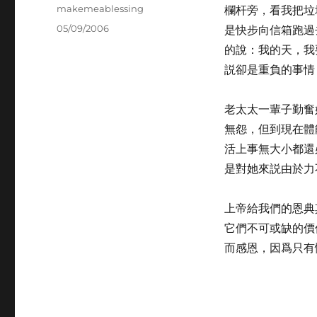
Author
makemeablessing
欄杆旁，看我把垃
Posted
05/09/2006
是快步向信箱跑過
on
的說：我的天，我
説卻是重負的事情
老太太一輩子勤奮
無怨，但到現在體
活上事無大小都還
是對她來説由於力
上帝給我們的恩典
它們不可或缺的價
而感恩，因爲只有