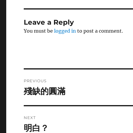
Leave a Reply
You must be
logged in
to post a comment.
Post
PREVIOUS
navigation
殘缺的圓滿
Previous
post:
NEXT
明白？
Next