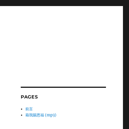
PAGES
前言
藉我賜恩福 (mp3)