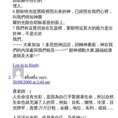
因耶穌作你們的
僕人。
6 那吩咐光從黑暗裡照出來的神，已經照在我們心裡，
叫我們得知神榮
耀的光顯在耶穌基督的面上。
7 我們有這寶貝放在瓦器裡，要顯明這莫大的能力是出
於神，不是出於
我們。
~~~~ 大家加油 ！多思想神話語，回轉神裏面，神在我
們的內深處與我們相見~~~^^” 願神感動大家,賜福給唐
老師及大家^^”
Log in to Reply
èŠ±èŠ±
says:
30/08/2006 at 2:44 am
唐老師﹕)
人生命沒有光彩，是因為自己手緊握著生命，所以自然
生命也就充滿了人的罪，例如﹕自私，懶惰，冷漠，目
光陝窄，貪婪,斤斤計較，金錢，地位，名利，成就…..
人可活出光彩，也是靠自己，乃是神^^”