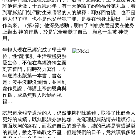
許他這麽做，十五嵗那年，有一天他讀了約翰福音第九章，看
到耶穌給門徒們對生來瞎眼的人的解釋：耶穌回答說、也不是
這人犯了罪、也不是他父母犯了罪、是要在他身上顯出 神的
作為來。（第3節）他深受感動，明白了 神的美意是要在他身
上顯出 神的作爲，於是完全奉獻了自己，願意一生被 神使
用。
年輕人現在已經完成了學士學
位，性情開朗、生活積極更熱
愛生命，不但在為經濟獨立而
刻苦奮鬥，同時努力寫作，今
年底將出版第一本書，書名
是：沒手沒腳沒煩惱，並且到
處作見證，傳講上帝的恩典與
作爲，成爲無數人殷勤的祝
福….
試想這麽艱辛過活的人，仍然能夠排除萬難，取得了比健全人
更好的成績，既無眼淚亦無抱怨，充滿理想與熱情去繼續行走
前面坎坷的路程，而我們自己的盤子裏，裝的已經是豐盛滿溢
的賞賜，數之不竭取之不盡，但是我們的日子，竟然嘆氣多過