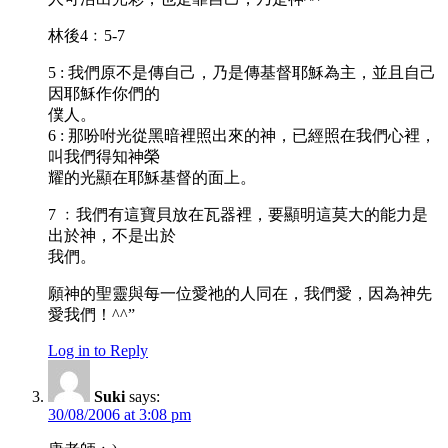
林後4﹕5-7
5 : 我們原不是傳自己，乃是傳基督耶穌為主，並且自己
因耶穌作你們的
僕人。
6 : 那吩咐光從黑暗裡照出來的神，已經照在我們心裡，
叫我們得知神榮
耀的光顯在耶穌基督的面上。
7 ﹕我們有這寶貝放在瓦器裡，要顯明這莫大的能力是
出於神，不是出於
我們。
願神的聖靈與每一位愛祂的人同在，我們愛，因為神先
愛我們！^^”
Log in to Reply
Suki
says:
30/08/2006 at 3:08 pm