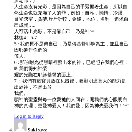
唐老師﹕)
人生命沒有光彩，是因為自己的手緊握著生命，所以自
然生命也就充滿了人的罪，例如﹕自私，懶惰，冷漠，
目光陝窄，貪婪,斤斤計較，金錢，地位，名利，追求自
己成就…..
人可活出光彩，不是靠自己，乃是神^^”
林後4﹕5-7
5 : 我們原不是傳自己，乃是傳基督耶穌為主，並且自己
因耶穌作你們的
僕人。
6 : 那吩咐光從黑暗裡照出來的神，已經照在我們心裡，
叫我們得知神榮
耀的光顯在耶穌基督的面上。
7 ﹕我們有這寶貝放在瓦器裡，要顯明這莫大的能力是
出於神，不是出於
我們。
願神的聖靈與每一位愛祂的人同在，開我們的心眼明白
神的真理，更愛神愛人！我們愛，因為神先愛我們！^^”
Log in to Reply
Suki
says: