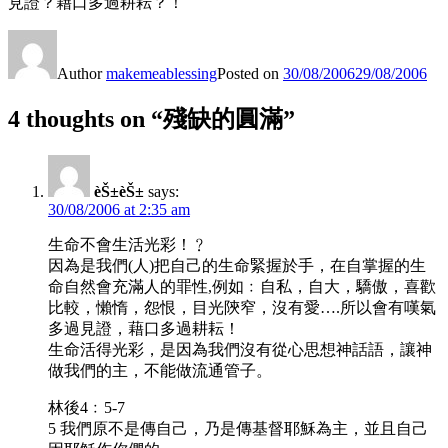
見證？藉口多過耕耘？！
Author
makemeablessing
Posted on
30/08/2006
29/08/2006
4 thoughts on “殘缺的圓滿”
èŠ±èŠ±
says:
30/08/2006 at 2:35 am
生命不會生活光彩！﹖
因為是我們(人)把自己的生命緊握於手，在自掌握的生
命自然會充滿人的罪性,例如﹕自私，自大，驕傲，喜歡
比較，懶惰，怨恨，目光陝窄，沒有愛….所以會有嘆氣
多過見證，藉口多過耕耘！
生命活得光彩，是因為我們沒有從心思想神話語，讓神
做我們的主，不能做流通管子。
林後4﹕5-7
5 我們原不是傳自己，乃是傳基督耶穌為主，並且自己