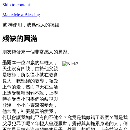
Skip to content
Make Me a Blessing
被 神使用，成爲他人的祝福
殘缺的圓滿
朋友轉發來一個非常感人的見證。
墨爾本一位23嵗的年輕人，
天生沒有四肢，由於他父親
是牧師，所以從小就在教會
長大，聼聖經的教導，領受
上帝的愛，然而每天在生活
上遭受種種困難不說，上學
時亦受盡小同學們的歧視與
欺淩，小小心靈深深受創，
他常問，神要是真的愛我，
何以會讓我如此罕有的不健全？究竟是我做錯了甚麽？還是我
父母犯罪了呢？年輕人曾經厭世，覺得與其拖累身邊的人，倒
不如早日結束這種殘缺的日子。然而，想歸想，上帝並沒有允