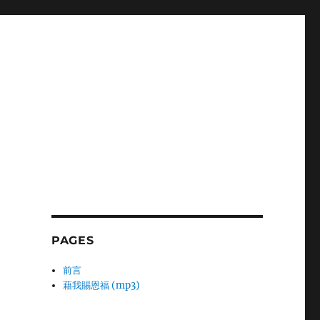
PAGES
前言
藉我賜恩福 (mp3)