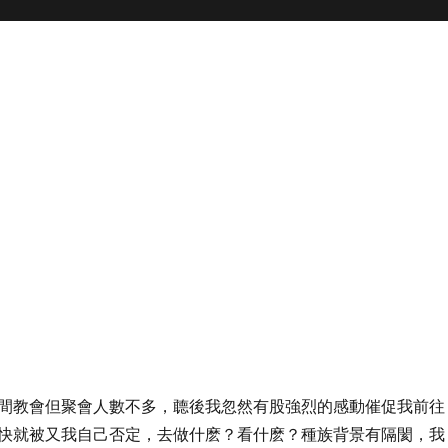
間教會但聚會人數不多，聼後我忽然有股強烈的感動催促我前往
快就被又我自己否定，去做什麽？看什麽？種族背景有隔閡，我