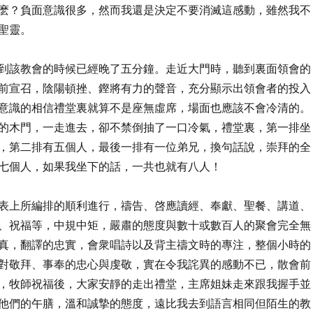
麽？負面意識很多，然而我還是決定不要消滅這感動，雖然我不
聖靈。
到該教會的時候已經晚了五分鐘。走近大門時，聽到裏面領會的
前宣召，陰陽頓挫、鏗將有力的聲音，充分顯示出領會者的投入
意識的相信禮堂裏就算不是座無虛席，場面也應該不會冷清的。
的木門，一走進去，卻不禁倒抽了一口冷氣，禮堂裏，第一排坐
，第二排有五個人，最後一排有一位弟兄，換句話說，崇拜的全
七個人，如果我坐下的話，一共也就有八人！
表上所編排的順利進行，禱告、啓應讀經、奉獻、聖餐、講道、
、祝福等，中規中矩，嚴肅的態度與數十或數百人的聚會完全無
真，翻譯的忠實，會衆唱詩以及背主禱文時的專注，整個小時的
對敬拜、事奉的忠心與虔敬，實在令我詫異的感動不已，散會前
，牧師祝福後，大家安靜的走出禮堂，主席姐妹走來跟我握手並
他們的午膳，溫和誠摯的態度，遠比我去到語言相同但陌生的教