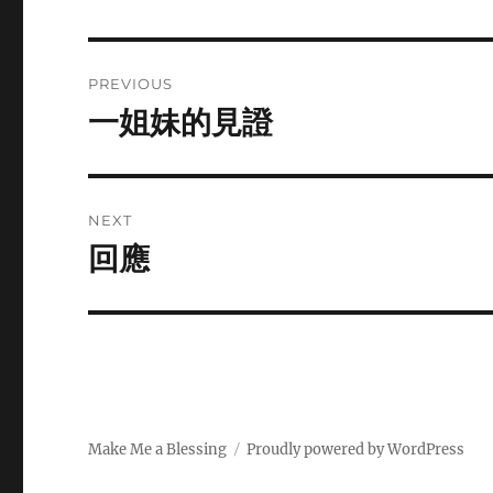
Post
PREVIOUS
navigation
一姐妹的見證
Previous
post:
NEXT
回應
Next
post:
Make Me a Blessing
Proudly powered by WordPress