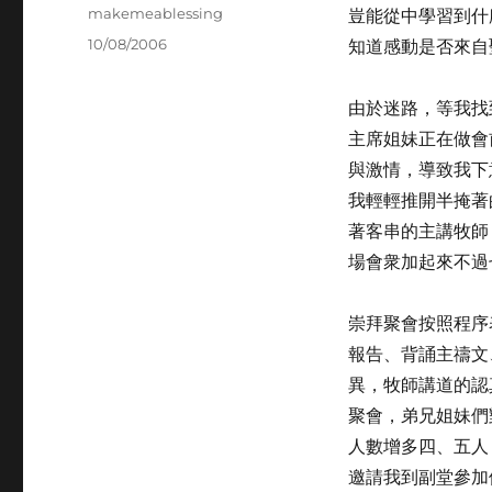
Author
makemeablessing
豈能從中學習到什
Posted
10/08/2006
知道感動是否來自
on
由於迷路，等我找
主席姐妹正在做會
與激情，導致我下
我輕輕推開半掩著
著客串的主講牧師
場會衆加起來不過
崇拜聚會按照程序
報告、背誦主禱文
異，牧師講道的認
聚會，弟兄姐妹們
人數增多四、五人
邀請我到副堂參加