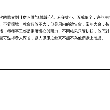
次的體會到什麽叫做‘無愧於心’。麻雀雖小、五臟俱全，這些主
、不看環境，教會儘管不大，但是周内的禱告會，常年大會，甚
播，種種事工都是秉著恆心與耐力、不問結果只管耕耘，他們對
圈可點得發人深省，讓人佩服之餘真不能不爲他們獻上感恩。