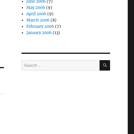
June 2006
(7)
易
May 2006
(9)
April 2006
(9)
March 2006
(8)
February 2006
(7)
January 2006
(13)
SEARCH
Search
for: