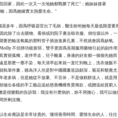
院回家，因此一次又一次地她都戰勝了死亡’；她妹妹接著
不認輸，因爲她確實太熱愛生命。’
嵗了，獨居多年，因爲呼吸器官出了毛病，醫生吩咐她每天最低限度要
，因此除了出去購物、看病或到院子裏去晾衣服、倒垃圾以外，一
開要把輸送氧氣的塑料管子插放進鼻孔裏，不然就會因爲缺氧、
Molly 不但肺功能衰弱，雙手更因爲長期服用藥物引起的副作用
其實很孤獨，老伴早走，兒子離巢，身邊的好友都一個個先她而
遠是那麽一塵不染，每天清早起來就一直忙到晚上，洗衣做飯不
就執筆作畫，雖為洋人但是對中國國畫造詣頗深，菊花和鴛鴦尤
年老多病，但是她從不放棄、不言休，不是做糕餅送人，就是用
頻做出各樣的手工藝品送給慈善機構售賣籌款，或贈送給貧窮人
ly總是很樂觀的告訴我：我沒有什麽病的，妳不用擔心，我可以做
間所剩沒幾。
以生命應該是非常珍貴的。懂得善用時間、愛惜生命的人，往往