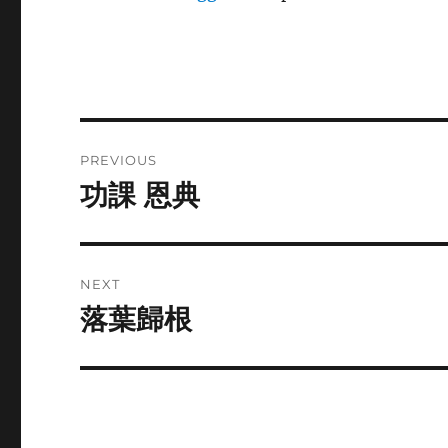
Post
PREVIOUS
navigation
功課 恩典
Previous
post:
NEXT
落葉歸根
Next
post: