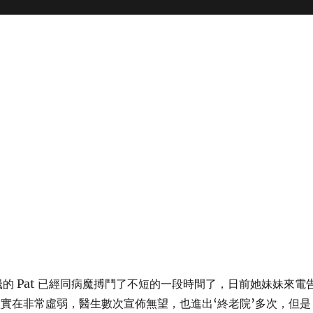
嵗的 Pat 已經同病魔搏鬥了不短的一段時間了，日前她妹妹來電
身體實在非常虛弱，醫生數次宣佈無望，也進出‘終老院’多次，但是