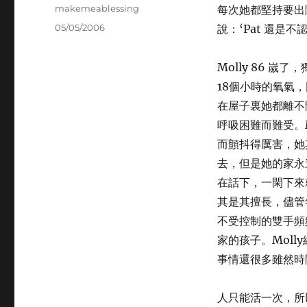
Author
makemeablessing
每次她都堅持要出
Posted
05/05/2006
說：‘Pat 還是
on
Molly 86 
18個小時的氧氣
在屋子裏她都離不
呼吸困難而難受。
而顫抖得厲害，她
去，但是她的家永
在話下，一閑下來
其是其擅長，儘管
不受控制的雙手頻
家的孩子。Mol
事情還很多雖然時
人只能活一次，所