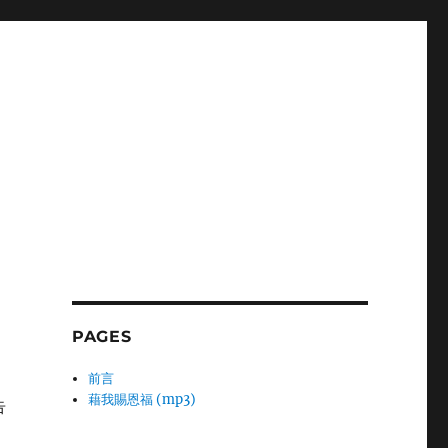
PAGES
前言
藉我賜恩福 (mp3)
告