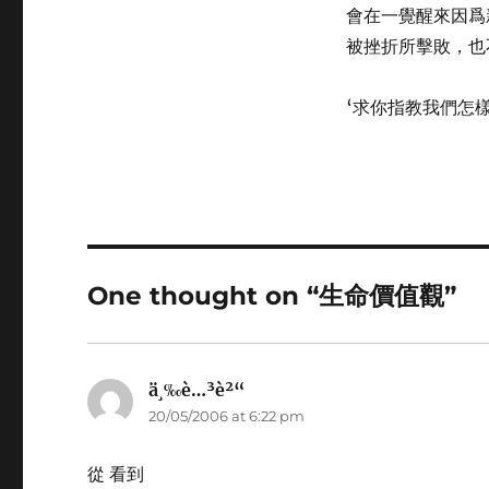
會在一覺醒來因爲
被挫折所擊敗，也
‘求你指教我們怎
One thought on “生命價值觀”
ä¸‰è…³è²“
says:
20/05/2006 at 6:22 pm
從 看到