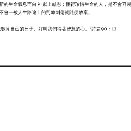
新的生命氣息而向 神獻上感恩；懂得珍惜生命的人，是不會容
不會一被人生路途上的荊棘刺傷就隨便放棄。
樣數算自己的日子、好叫我們得著智慧的心。’詩篇90：12