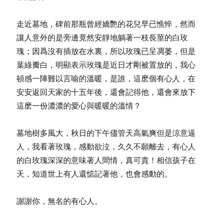
走近墓地，碑前那瓶曾經嬌艷的花兒早已憔悴，然而
讓人意外的是旁邊竟然安靜地躺著一枝長莖的白玫
瑰；因爲沒有插放在水裏，所以玫瑰已呈凋萎，但是
葉綠瓣白，明顯表示玫瑰是近日才剛被置放的，我心
頓感一陣難以言喻的溫暖，是誰，這麽個有心人，在
安安返回天家的十五年後，還會記得他，還會來放下
這麽一份濃濃的愛心與暖暖的溫情？
墓地樹多風大，秋日的下午儘管天高氣爽但是涼意逼
人，我看著玫瑰，感動欲泣，久久不願離去，有心人
的白玫瑰深深的意味著人間情，真可貴！相信孩子在
天，知道世上有人還惦記著他，也會感動的。
謝謝你，無名的有心人。