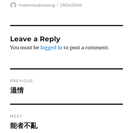
Author
Posted
makemeablessing
23/04/2006
on
Leave a Reply
You must be
logged in
to post a comment.
Post
PREVIOUS
navigation
溫情
Previous
post:
NEXT
能者不亂
Next