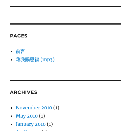
post:
PAGES
前言
藉我賜恩福 (mp3)
ARCHIVES
November 2010
(1)
May 2010
(1)
January 2010
(1)