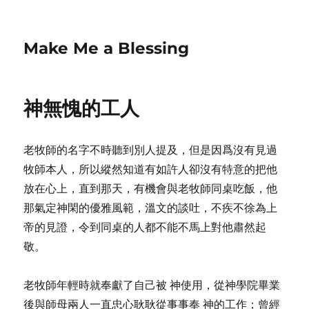
Make Me a Blessing
神無愧的工人
老牧師的名字不時聽到別人提及，但是因爲沒有見過
牧師本人，所以縱然知道有如許人卻沒有特意的把他
放在心上，直到那天，有機會與老牧師同桌吃飯，他
那氣定神閑的優雅風範，溫文的談吐，不疾不徐為上
帝的見證，令到同桌的人都不能不馬上對他肅然起
敬。
老牧師年輕時就奉獻了自己被 神使用，從神學院畢業
後與師母兩人一直忠心耿耿從事事奉 神的工作；曾經