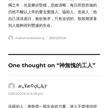
燭之年，但是腳步堅穩，思維清晰，每日所想所做的
仍然不離以上帝的愛去愛護人、協助人、造就人；他
自己清淡過日，無欲無求，只有迫切的、殷殷期望著
別人能夠得到豐盛的生命。
Author
Posted
makemeablessing
28/02/2006
on
One thought on “神無愧的工人”
æ„Ÿæ©çš„å¿ƒ
says:
03/03/2006 at 6:48 pm
這樣的人，會散發一股生命的力量，使人不禁擡頭仰