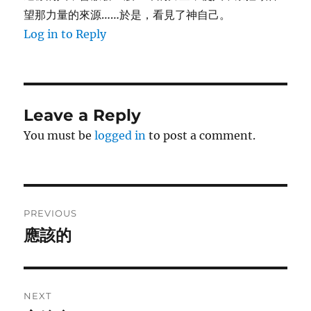
望那力量的來源……於是，看見了神自己。
Log in to Reply
Leave a Reply
You must be
logged in
to post a comment.
Post
PREVIOUS
navigation
應該的
Previous
post:
NEXT