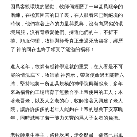
因爲客觀環境的變動，牧師倆經歷了一串甚爲艱辛的
磨練，在極其困苦的日子裏，在人眼看來已到絕境的
時候，他們靠著上帝的力量與恩典，沒有向惡劣的環
境屈服，沒有背叛愛他們、揀選他們的主，不折不
撓、順服仰望，牧師與師母真正走過死蔭幽谷，經歷
了 神的同在也終于領受了滿溢的福杯！
進入老年，牧師有感神學造就的重要，在人看是不可
能的情況底下，牧師蒙 神啓示，帶著使命過五關斬六
將，堅持地將一所甚具規模的神學院興辦起來，多年
來為福音的工場培育了無數合乎上帝使用的工人；本
著老吾老，以及人之老的心，牧師接著又興建了老人
院，讓許許多多的老年人能夠在上帝的恩典下安享晚
年，同時減輕了若干能力欠豐的爲人子女者的負擔。
老牧師畢生事主，路途坎坷，滄桑歷盡，雖然已屆風