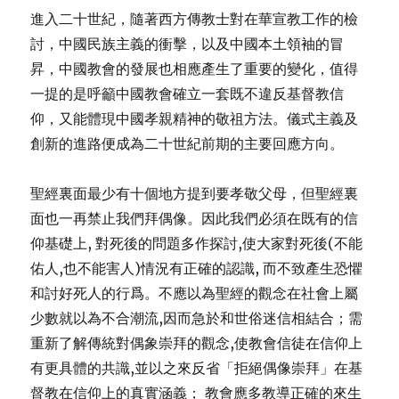
進入二十世紀，隨著西方傳教士對在華宣教工作的檢
討，中國民族主義的衝擊，以及中國本土領袖的冒
昇，中國教會的發展也相應產生了重要的變化，值得
一提的是呼籲中國教會確立一套既不違反基督教信
仰，又能體現中國孝親精神的敬祖方法。儀式主義及
創新的進路便成為二十世紀前期的主要回應方向。
聖經裏面最少有十個地方提到要孝敬父母，但聖經裏
面也一再禁止我們拜偶像。因此我們必須在既有的信
仰基礎上, 對死後的問題多作探討,使大家對死後(不能
佑人,也不能害人)情況有正確的認識, 而不致產生恐懼
和討好死人的行爲。不應以為聖經的觀念在社會上屬
少數就以為不合潮流,因而急於和世俗迷信相結合；需
重新了解傳統對偶象崇拜的觀念,使教會信徒在信仰上
有更具體的共識,並以之來反省「拒絕偶像崇拜」在基
督教在信仰上的真實涵義； 教會應多教導正確的來生