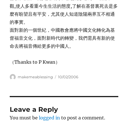
觀,使人多看重今生生活的態度,了解在基督裏死去是多
麼有盼望且有平安，尤其使人知道陰陽兩界互不相通
的事實。
面對新的一個世紀，中國教會應將中國文化轉化為基
督福音文化，面對新時代的轉變，我們需具有新的使
命去將福音傳給更多的中國人。
（Thanks to P Kwan）
Author
Posted
makemeablessing
10/02/2006
on
Leave a Reply
You must be
logged in
to post a comment.