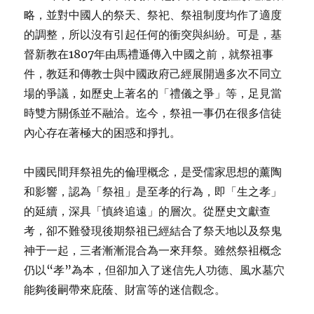
略，並對中國人的祭天、祭祀、祭祖制度均作了適度
的調整，所以沒有引起任何的衝突與糾紛。可是，基
督新教在1807年由馬禮遜傳入中國之前，就祭祖事
件，教廷和傳教士與中國政府己經展開過多次不同立
場的爭議，如歷史上著名的「禮儀之爭」等，足見當
時雙方關係並不融洽。迄今，祭祖一事仍在很多信徒
內心存在著極大的困惑和掙扎。
中國民間拜祭祖先的倫理概念，是受儒家思想的薰陶
和影響，認為「祭祖」是至孝的行為，即「生之孝」
的延續，深具「慎終追遠」的層次。從歷史文獻查
考，卻不難發現後期祭祖已經結合了祭天地以及祭鬼
神于一起，三者漸漸混合為一來拜祭。雖然祭袓概念
仍以“孝”為本，但卻加入了迷信先人功德、風水墓穴
能夠後嗣帶來庇蔭、財富等的迷信觀念。