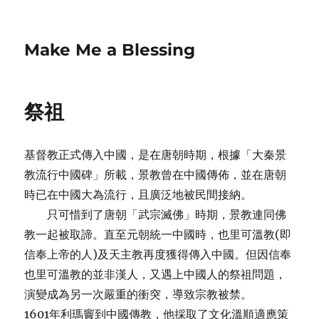
Make Me a Blessing
祭祖
基督教正式傳入中國，是在唐朝時期，根據「大秦景
教流行中國碑」所載，景教曾在中國傳佈，並在唐朝
時已在中國大為流行，且廣泛地被民間接納。
只可惜到了唐朝「武宗滅佛」時期，景教連同佛
教一起被取諦。直至元朝統一中國時，也里可溫教(即
信奉上帝的人)及天主教再度獲得傳入中國。但因信奉
也里可溫教的並非漢人，又遇上中國人的祭祖問題，
演變成為另一次嚴重的衝突，導致宗教被禁。
1601年利瑪竇到中國傳教，他採取了文化溫順適應策