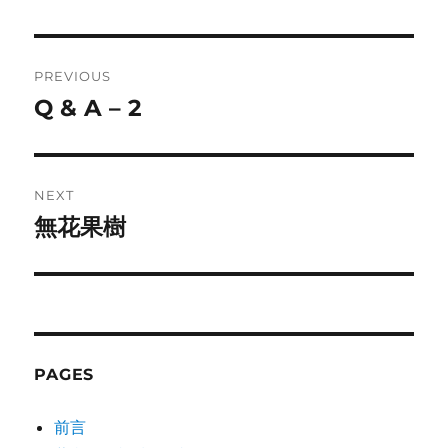
Post
PREVIOUS
navigation
Q & A – 2
Previous
post:
NEXT
無花果樹
Next
post:
PAGES
前言