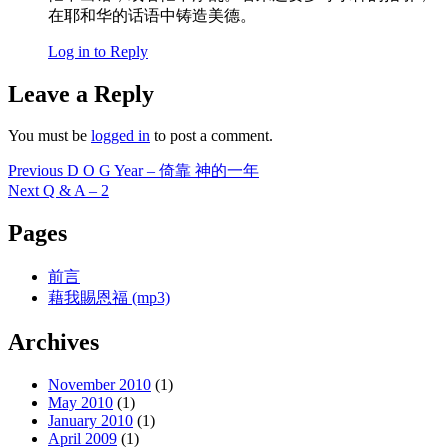
在耶和华的话语中铸造美德。
Log in to Reply
Leave a Reply
You must be
logged in
to post a comment.
Post
Previous
Previous
D O G Year – 倚靠 神的一年
post:
Next
Next
Q & A – 2
navigation
post:
Pages
前言
藉我賜恩福 (mp3)
Archives
November 2010
(1)
May 2010
(1)
January 2010
(1)
April 2009
(1)