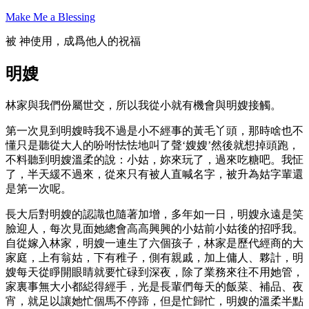
Skip
Make Me a Blessing
to
content
被 神使用，成爲他人的祝福
明嫂
林家與我們份屬世交，所以我從小就有機會與明嫂接觸。
第一次見到明嫂時我不過是小不經事的黃毛丫頭，那時啥也不
懂只是聽從大人的吩咐怯怯地叫了聲‘嫂嫂’然後就想掉頭跑，
不料聽到明嫂溫柔的說：小姑，妳來玩了，過來吃糖吧。我怔
了，半天緩不過來，從來只有被人直喊名字，被升為姑字輩還
是第一次呢。
長大后對明嫂的認識也隨著加增，多年如一日，明嫂永遠是笑
臉迎人，每次見面她總會高高興興的小姑前小姑後的招呼我。
自從嫁入林家，明嫂一連生了六個孩子，林家是歷代經商的大
家庭，上有翁姑，下有稚子，側有親戚，加上傭人、夥計，明
嫂每天從睜開眼睛就要忙碌到深夜，除了業務來往不用她管，
家裏事無大小都縂得經手，光是長輩們每天的飯菜、補品、夜
宵，就足以讓她忙個馬不停蹄，但是忙歸忙，明嫂的溫柔半點