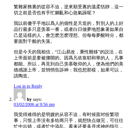
繁雜家務裏的從容不迫，逆來順受裏的溫柔恬靜，這一
切之前是否也有手忙腳亂和心急氣躁呢？
我以前傻乎乎地以爲人的個性是天造的，對別人的上好
品行最多只是羡慕一番，或者白日做夢地想象著如果自
己是這樣的人，會怎麽怎麽理想。但每每夢醒時分，都
要面對千般的失落。
但是今天的我相信，“江山易改，秉性難移”的説法，在
上帝面前是要被挪開的。因爲凡依靠耶和華的人，凡事
都能。所以，再見到自己羡慕敬仰的人，便為他們的美
德感謝上帝，並悄悄告訴神：我也想那樣，如果可以，
請陶造。
Log in to Reply
hy
says:
03/02/2006 at 9:56 pm
我觉得难得的是明嫂的从容不迫，有时候面对纷繁琐
事，只恨上帝没有多给两只手，就想快点做完，可往往
忙中出错，或者忙中添乱。看来还要多寻求神的指引，