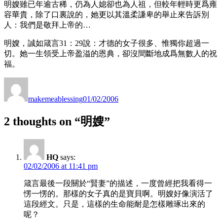
明嫂雖已年逾古稀，仍為人媳卻也為人祖，但較年輕時更爲雍
容華貴，除了口裏說的，她更以其溫柔謙卑的舉止來告訴別
人：我們是敬拜上帝的…
明嫂，誠如箴言31：29說：才德的女子很多、惟獨你超過一
切。她一生領受上帝盈溢的恩典，卻沒間斷地成爲無數人的祝
福。
Author
Posted
on
makemeablessing
01/02/2006
2 thoughts on “明嫂”
HQ
says:
02/02/2006 at 11:41 pm
箴言最後一段關於“賢妻”的描述，一度曾經把我看得一
愣一愣的。那樣的女子真的是寶貝啊。明嫂好像演活了
這段經文。只是，這樣的生命能耐是怎樣雕琢出來的
呢？