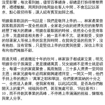
沒受影響，每次看到她，儘管百事纏身，卻總是打扮得整整齊
齊，禮禮貌貌、周周到到地周旋在客人中間，不會忘記以茶
水、點心親切待客，讓人縂有賓至如歸之感。
明嫂最喜歡說的一句話是：我們是敬拜上帝的…。林家產業曾
因客觀原因而一度全然崩潰，全家老少由於經濟失控的衝擊而
經歷了極大的磨練，明嫂在最艱困的時候，依然全心全意倚靠
上帝，克盡婦道相夫教子，她一直不卑不亢、逆來順受，安靜
的領著家人等候上帝的旨意與時間，在貧病交逼的煎熬下，沒
有抱怨、沒有背叛，只是堅信上帝的信實與慈愛，深信上帝沒
有向他們掩臉不顧。
雨過天晴，經過幾近十年的坎坷，林家孩子都成家立業，明兄
明嫂非但子孫滿堂，更是腰纏萬貫，兒女媳婿不是博士就是碩
士，每週一次的家庭聚會，風雨無阻，三十多人濟濟一堂同頌
主恩；林家兄嫂每年必囘家鄉興建禮拜堂，一間又一間，他們
手持上帝的應許：‘萬軍之耶和華說、你們要將當納的十分之
一、全然送入倉庫、使我家有糧、以此試試我、是否為你們敞
開天上的窗戶、傾福與你們、甚至無處可容。’玛拉基书3：
10，而不停創其事業的高峰，不停將上帝滿滿的祝福，慷慨地
與衆人分享。