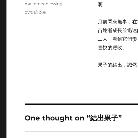
Author
makemeablessing
啊！
Posted
07/01/2006
on
月前閑來無事，在
苗逐漸成長並迅速
工人，看到它們羡
喜悅的豐收。
果子的結出，誠然
One thought on “結出果子”