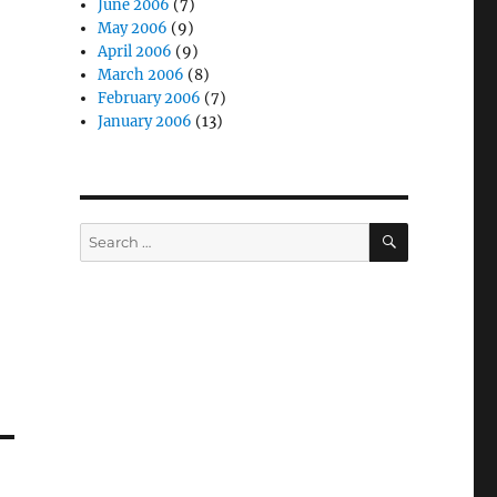
June 2006
(7)
May 2006
(9)
April 2006
(9)
March 2006
(8)
February 2006
(7)
堆
January 2006
(13)
SEARCH
Search
for: