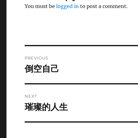
You must be
logged in
to post a comment.
Post
PREVIOUS
navigation
倒空自己
Previous
post:
NEXT
璀璨的人生
Next
post: