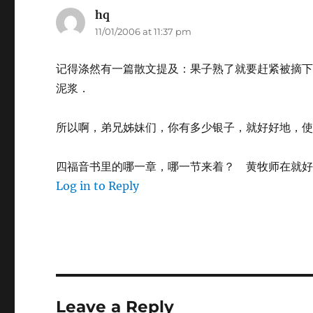
hq
says:
11/01/2006 at 11:37 pm
记得涤然有一篇散文提及：果子熟了就要赶紧被摘
泥浆．
所以啊，弟兄姊妹们，你有多少银子，就好好地，
四福音书里的哪一章，哪一节来着？ 黄牧师在就
Log in to Reply
Leave a Reply