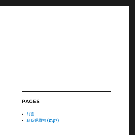
PAGES
前言
藉我賜恩福 (mp3)