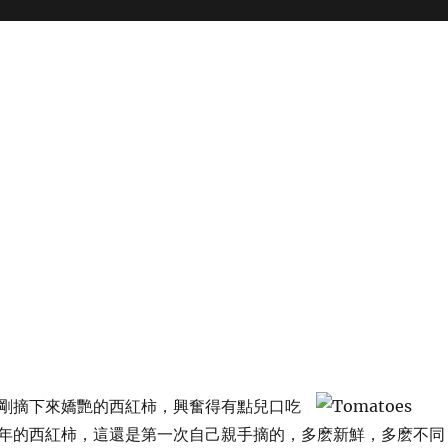
剛摘下來嬌艷的西紅柿，興奮得有點兒口吃
年的西紅柿，這還是第一次自己親手摘的，多麽新鮮，多麽不同