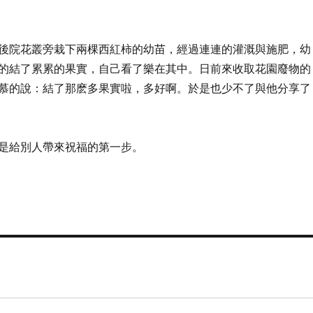
後院花叢旁栽下兩棵西紅柿的幼苗，經過連連的灌溉與施肥，幼
的結了累累的果實，自己看了樂在其中。日前來收取花園廢物的
慕的說：結了那麽多果實啦，多好啊。於是也少不了與他分享了
是給別人帶來祝福的第一步。