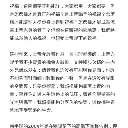
祝福，這兩個字耳熟能詳，大家都用，大家都要，但
是怎麽樣才是真正的祝福？是上帝賜予的祝福？怎麽
樣才能讓別人從你身上得到祝福？怎麽樣才能成爲流
露上帝恩典的管子？但願在這蒙福的園地裏，我們將
能成爲他人的祝福、也領受上帝賜下的祝福。
這些年來，上帝允許我作爲一名心理輔導師，上帝亦
賜予我不少寶貴的機會去鼓勵、支持腳步欠穩的主内
外兄姐或朋友；儘管我也許沒有可能與你見面，也許
不能夠面對面細心聆聽你的心聲，但是在這沒有界限
的空間裏，只要你願意，我照樣能夠靠著上帝的力
量，陪伴你走過人生道路上的低窪，翹首仰望聖靈的
光照與保守；我照樣能夠分享你的快樂，與你攜手雀
躍地享受豐盛的生命。
南半球的2005年是在驕陽留下的高溫下無聲告別，迎