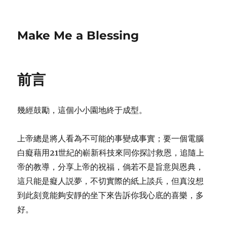
Make Me a Blessing
前言
幾經鼓勵，這個小小園地終于成型。
上帝總是將人看為不可能的事變成事實；要一個電腦
白癡藉用21世紀的嶄新科技來同你探討救恩，追隨上
帝的教導，分享上帝的祝福，倘若不是旨意與恩典，
這只能是癡人説夢，不切實際的紙上談兵，但真沒想
到此刻竟能夠安靜的坐下來告訴你我心底的喜樂，多
好。