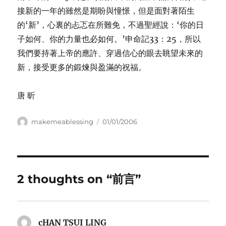
接新的一年的雖然是期盼與憧憬，但是面對著陌生
的‘新’，心裏的忐忑在所難免，不過聖經說：‘你的日
子如何、你的力量也必如何。’申命記33：25，所以
我們要持著上帝的應許、穿過信心的眼去眺望未來的
新，接受更多的鍛煉與盈滿的祝福。
唐 昕
Author
Posted
makemeablessing
01/01/2006
on
2 thoughts on “前言”
cHAN TSUI LING
says: