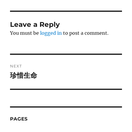
Leave a Reply
You must be
logged in
to post a comment.
Post
NEXT
navigation
珍惜生命
Next
post:
PAGES