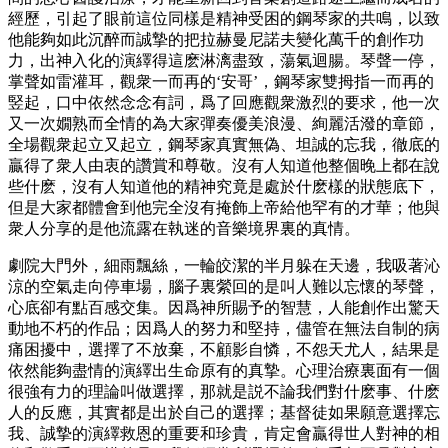
經歷，引起了眼前這位同樣是精神受困的鋼琴家的共鳴，以致
他能夠如此沉醉而誠摯的把拉赫曼尼諾夫變化萬千的創作功
力，出神入化的演繹得這麽淋漓盡致，蕩氣迴腸。琴聲一停，
掌聲如雷灌耳，觀衆一而再的‘安哥’，鋼琴家雙拇指一而再的
竪起，口中依然念念有詞，爲了回應觀衆激烈的要求，他一次
又一次嫺熟而全情的為大家彈奏優美浪漫、絢麗活潑的章節，
全場觀衆起立又起立，鋼琴家真實無偽、坦誠的忘我，徹底的
贏得了衆人由衷的讚賞和尊敬。沒有人知道他整個晚上都在說
些什麽，沒有人知道他的精神究竟是處於什麽樣的狀態底下，
但是大家都體會到他完全沒有掩飾上帝給他罕有的才華；他與
衆人分享的是他流露在執迷的音樂境界裏的真情。
劇院大門外，細雨飄絲，一輪皎潔的半月躲在天邊，我吸著沁
涼的空氣走向停車場，腦子裏縈回的是叫人難以忘懷的琴聲，
心底卻有點百感交集。因爲神所賜予的智慧，人能創作出驚天
動地不朽的作品；因爲人的努力和堅持，儘管在無法自制的病
痛困擾中，選擇了不放棄，不顧影自憐，不怨天尤人，結果是
依然能夠盡情的演繹出生命原有的真摯。心理治療裏面有一個
很強有力的理論叫做選擇，那就是説不論我們對什麽事、什麽
人的反應，其實都是出於自己的選擇；基督徒如果願意選擇忘
我、誠摯的演繹救恩的重要和珍貴，肯定會贏得世人對神的相