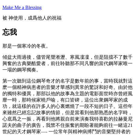
Skip
Make Me a Blessing
to
content
被 神使用，成爲他人的祝福
忘我
那是一個寒冷的冬夜。
傾盆大雨過後，儘管尾聲淅瀝、寒風凜凜，但是阻擋不了數千
興奮的古典樂酷愛者，前往聆聽那不同凡響的當代鋼琴家唯一
一場的鋼琴獨奏。
第一次聽到這位鋼琴奇才的名字是數年前的事，當時我就對這
麽一個精神病患者的音樂才華感到異常的驚訝和好奇。由於他
的獨特和優異，那部以他的故事為主題的電影面世時亦曾經風
靡一時，那時候家曉戶喻，有口皆碑，這位出衆鋼琴家的成
功，就這樣的在許多人的心裏燃燒了一段不短的日子。這些年
來雖然已經忘記故事的情節，但是當看到他那熟悉的名字時，
心底爲之一振，再看到他將親自前來演奏我特喜歡的拉赫曼尼
諾夫的曲子的廣告，我禁不住振奮的期盼著能夠前往一睹這21
世紀的天才鋼琴家—- 一位常年與精神病搏鬥的音樂堅持者的