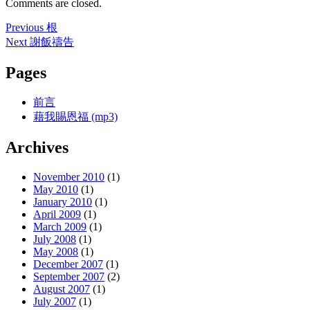
Comments are closed.
Post
Previous
Previous
根
post:
Next
Next
謝飯禱告
navigation
post:
Pages
前言
藉我賜恩福 (mp3)
Archives
November 2010
(1)
May 2010
(1)
January 2010
(1)
April 2009
(1)
March 2009
(1)
July 2008
(1)
May 2008
(1)
December 2007
(1)
September 2007
(2)
August 2007
(1)
July 2007
(1)