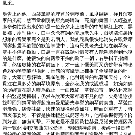
風采。
廣告上的他，西裝筆挺的埋首於鋼琴前，風度翩翩，極具演奏
家的風範，然而當劇院的燈光轉暗時，亮麗的舞臺上以輕盈的
腳步匆忙跑出來的卻是一位身穿束上腰帶的中袖鮮紅上衣、黑
長褲，瘦削矮小，口中念念有詞的禿頭老先生，跟我腦海裏所
想象的音樂家完全是判若兩人。我的詫異很快地消失在觀衆席
間響起震耳欲聾的歡迎掌聲中，這時只見老先生站在鋼琴旁，
雙手不停的揮動，口裏一直在説話可惜沒有人能夠聼得到他說
的是什麽。他很快的向觀衆不拘的鞠了一躬，右手指了指鋼
琴，然後敏捷的在琴前坐下，才一坐下優美而又仿佛帶有神秘
色彩的琴聲隨即揚起，音感的震懾馬上捕捉了全場觀衆的呼
吸，大家屏息靜聽、鴉雀無聲，他對鋼琴的執著和天分，全神
貫注在貝多芬的鋼琴境界裏，全然忘我的或說或唱，如痴如醉
的演繹實在讓人嘆為觀止。一曲既終，掌聲如雷，他站起來顫
抖的竪起雙拇指，仍然在說著大家都聼不見的話，欠身道謝後
旋即回到鋼琴前彈起拉赫曼尼諾夫享譽的鋼琴前奏曲。琴聲由
弱漸強，緩慢莊嚴，快速的旋律傾瀉如注，時而沉重有力，時
而哀傷委婉，不管是快速輕盈或簡潔有力，他都掌握得完全恰
到好處、無懈可擊。不知道是不是因爲拉赫曼尼諾夫曾經因爲
第一號d小調交響曲失敗受挫，導致精神崩潰，後經一段長時
間的悉心醫護治療，才能重新回到音樂創造路途上繼而成名的