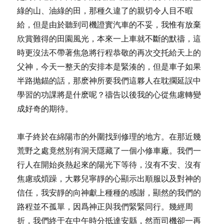
綠的山、油綠的田，那種久違了的親切令人目不暇
給，但是由於聽到司機證實汽車的不妥，我惟有放棄
欣賞難得的田園風光，本來一上車就不斷的默禱，這
時更沒法不帶著焦急將行程恭敬的再次交托給天上的
父神，今天一整天的安排本是緊湊的，但是車子如果
半路抛錨的話，那麽神所要我們這夥人在耽擱延誤中
學習的功課將是什麽呢？禱告以後我的心從焦慮轉變
成好奇的期待。
車子終於在綿陽市的外圍找到修理的地方。在那近幾
荒野之處竟然別有洞天隱藏了一個小修車廠。我們一
行人在開始炎熱起來的陽光下等待，沒有不安、沒有
焦慮或煩躁，大夥兒寧靜的心顯示出順服以及對神的
信任，我安靜的向神獻上種種的感謝，顯然的我們的
路程並不孤單，因爲神正與我們緊緊同行。幾經周
折，我們終于在中午時分抵達安縣，然而司機卻一再