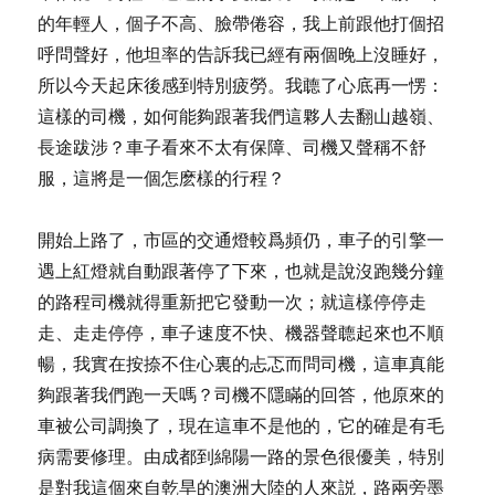
的年輕人，個子不高、臉帶倦容，我上前跟他打個招
呼問聲好，他坦率的告訴我已經有兩個晚上沒睡好，
所以今天起床後感到特別疲勞。我聼了心底再一愣：
這樣的司機，如何能夠跟著我們這夥人去翻山越嶺、
長途跋涉？車子看來不太有保障、司機又聲稱不舒
服，這將是一個怎麽樣的行程？
開始上路了，市區的交通燈較爲頻仍，車子的引擎一
遇上紅燈就自動跟著停了下來，也就是說沒跑幾分鐘
的路程司機就得重新把它發動一次；就這樣停停走
走、走走停停，車子速度不快、機器聲聼起來也不順
暢，我實在按捺不住心裏的忐忑而問司機，這車真能
夠跟著我們跑一天嗎？司機不隱瞞的回答，他原來的
車被公司調換了，現在這車不是他的，它的確是有毛
病需要修理。由成都到綿陽一路的景色很優美，特別
是對我這個來自乾旱的澳洲大陸的人來説，路兩旁墨