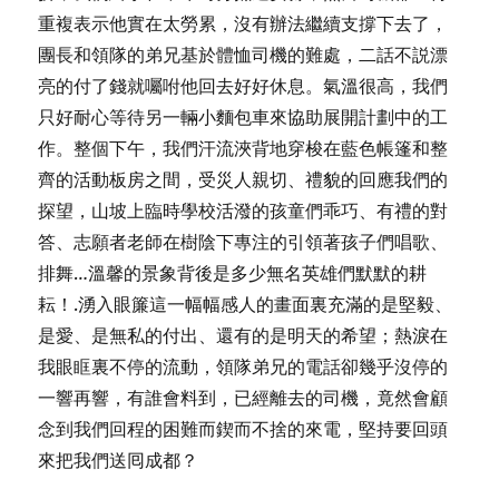
重複表示他實在太勞累，沒有辦法繼續支撐下去了，
團長和領隊的弟兄基於體恤司機的難處，二話不説漂
亮的付了錢就囑咐他回去好好休息。氣溫很高，我們
只好耐心等待另一輛小麵包車來協助展開計劃中的工
作。整個下午，我們汗流浹背地穿梭在藍色帳篷和整
齊的活動板房之間，受災人親切、禮貌的回應我們的
探望，山坡上臨時學校活潑的孩童們乖巧、有禮的對
答、志願者老師在樹陰下專注的引領著孩子們唱歌、
排舞…溫馨的景象背後是多少無名英雄們默默的耕
耘！.湧入眼簾這一幅幅感人的畫面裏充滿的是堅毅、
是愛、是無私的付出、還有的是明天的希望；熱淚在
我眼眶裏不停的流動，領隊弟兄的電話卻幾乎沒停的
一響再響，有誰會料到，已經離去的司機，竟然會顧
念到我們回程的困難而鍥而不捨的來電，堅持要回頭
來把我們送囘成都？