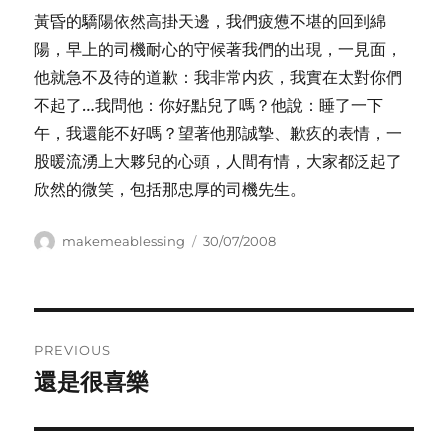
黃昏的驕陽依然高掛天邊，我們疲憊不堪的回到綿
陽，早上的司機耐心的守候著我們的出現，一見面，
他就急不及待的道歉：我非常内疚，我實在太對你們
不起了…我問他：你好點兒了嗎？他說：睡了一下
午，我還能不好嗎？望著他那誠摯、歉疚的表情，一
股暖流湧上大夥兒的心頭，人間有情，大家都泛起了
欣然的微笑，包括那忠厚的司機先生。
Author
Posted
makemeablessing
30/07/2008
on
Post
PREVIOUS
navigation
還是很喜樂
Previous
post: